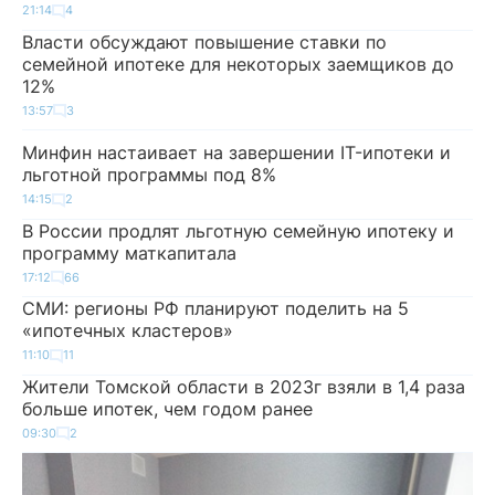
21:14
4
Власти обсуждают повышение ставки по
семейной ипотеке для некоторых заемщиков до
12%
13:57
3
Минфин настаивает на завершении IT-ипотеки и
льготной программы под 8%
14:15
2
В России продлят льготную семейную ипотеку и
программу маткапитала
17:12
66
СМИ: регионы РФ планируют поделить на 5
«ипотечных кластеров»
11:10
11
Жители Томской области в 2023г взяли в 1,4 раза
больше ипотек, чем годом ранее
09:30
2