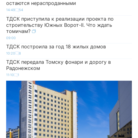
остаются нераспроданными
14:49
54
ТДСК приступила к реализации проекта по
строительству Южных Ворот-II. Что ждать
томичам?
09:00
ТДСК построила за год 18 жилых домов
10:20
8
ТДСК передала Томску фонари и дорогу в
Радонежском
11:10
1