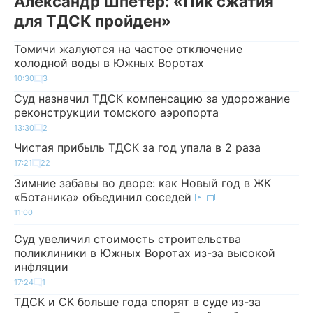
Александр Шпетер: «Пик сжатия
для ТДСК пройден»
Томичи жалуются на частое отключение
холодной воды в Южных Воротах
10:30
3
Суд назначил ТДСК компенсацию за удорожание
реконструкции томского аэропорта
13:30
2
Чистая прибыль ТДСК за год упала в 2 раза
17:21
22
Зимние забавы во дворе: как Новый год в ЖК
«Ботаника» объединил соседей
11:00
Суд увеличил стоимость строительства
поликлиники в Южных Воротах из-за высокой
инфляции
17:24
1
ТДСК и СК больше года спорят в суде из-за