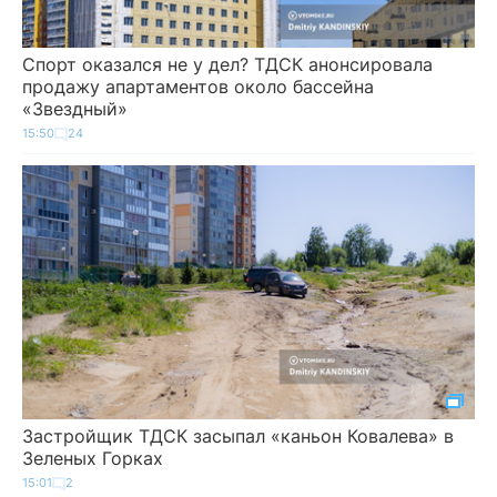
Спорт оказался не у дел? ТДСК анонсировала
продажу апартаментов около бассейна
«Звездный»
15:50
24
Застройщик ТДСК засыпал «каньон Ковалева» в
Зеленых Горках
15:01
2