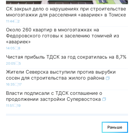
СК закрыл дело о нарушениях при строительстве
многоэтажки для расселения «авариек» в Томске
11:44
2
Около 260 квартир в многоэтажках на
Федоровского готовы к заселению томичей из
«авариек»
14:05
8
Чистая прибыль ТДСК за год сократилась на 8,7%
20:05
5
Жители Северска выступили против вырубки
сосен для строительства жилого района
16:35
17
Власти подписали с ТДСК соглашение о
продолжении застройки Супервостока
11:51
19
Раньше