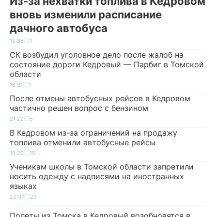
Из-за нехватки топлива в Кедровом
вновь изменили расписание
дачного автобуса
12:38
1
СК возбудил уголовное дело после жалоб на
состояние дороги Кедровый — Парбиг в Томской
области
16:31
1
После отмены автобусных рейсов в Кедровом
частично решен вопрос с бензином
21:22
5
В Кедровом из-за ограничений на продажу
топлива отменили автобусные рейсы
16:20
15
Ученикам школы в Томской области запретили
носить одежду с надписями на иностранных
языках
22:37
23
Полеты из Томска в Кедровый возобновятся в