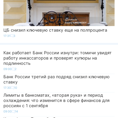
ЦБ снизил ключевую ставку еще на полпроцента
17:31
3
Как работает Банк России изнутри: томичи увидят
работу инкассаторов и проверят купюры на
подлинность
09:00
2
Банк России третий раз подряд снизил ключевую
ставку
17:30
10
Лимиты в банкоматах, «вторая рука» и период
охлаждения: что изменится в сфере финансов для
россиян с 1 сентября
09:00
14