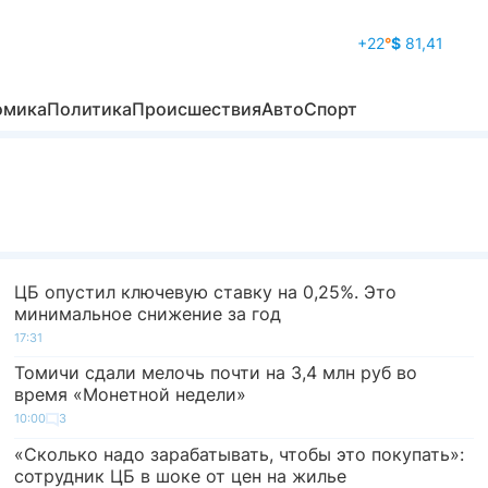
+22
°
$
81,41
омика
Политика
Происшествия
Авто
Спорт
ЦБ опустил ключевую ставку на 0,25%. Это
минимальное снижение за год
17:31
Томичи сдали мелочь почти на 3,4 млн руб во
время «Монетной недели»
10:00
3
«Сколько надо зарабатывать, чтобы это покупать»:
сотрудник ЦБ в шоке от цен на жилье