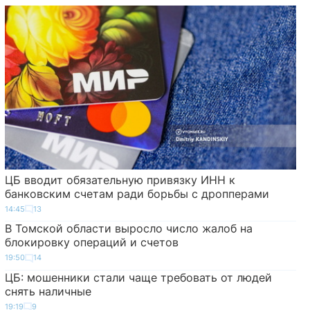
ЦБ вводит обязательную привязку ИНН к
банковским счетам ради борьбы с дропперами
14:45
13
В Томской области выросло число жалоб на
блокировку операций и счетов
19:50
14
ЦБ: мошенники стали чаще требовать от людей
снять наличные
19:19
9