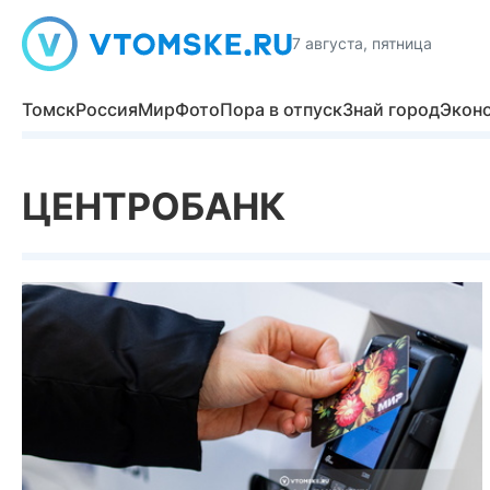
7 августа, пятница
Томск
Россия
Мир
Фото
Пора в отпуск
Знай город
Экон
ЦЕНТРОБАНК