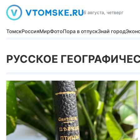
6 августа, четверг
Томск
Россия
Мир
Фото
Пора в отпуск
Знай город
Экон
РУССКОЕ ГЕОГРАФИЧЕ