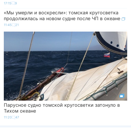
17:15
9
«Мы умерли и воскресли»: томская кругосветка
продолжилась на новом судне после ЧП в океане
11:45
21
Парусное судно томской кругосветки затонуло в
Тихом океане
11:20
47