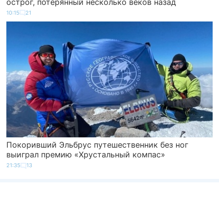
острог, потерянный несколько веков назад
10:15
21
Покоривший Эльбрус путешественник без ног
выиграл премию «Хрустальный компас»
21:35
13