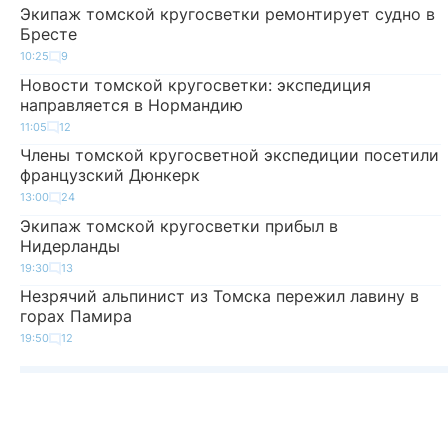
Экипаж томской кругосветки ремонтирует судно в
Бресте
10:25
9
Новости томской кругосветки: экспедиция
направляется в Нормандию
11:05
12
Члены томской кругосветной экспедиции посетили
французский Дюнкерк
13:00
24
Экипаж томской кругосветки прибыл в
Нидерланды
19:30
13
Незрячий альпинист из Томска пережил лавину в
горах Памира
19:50
12