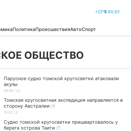
+22
°
$
80,93
омика
Политика
Происшествия
Авто
Спорт
СКОЕ ОБЩЕСТВО
Парусное судно томской кругосветки атаковали
акулы
09:45
22
Томская кругосветная экспедиция направляется в
сторону Австралии
15:25
2
Судно томской кругосветки пришвартовалось у
берега острова Таити