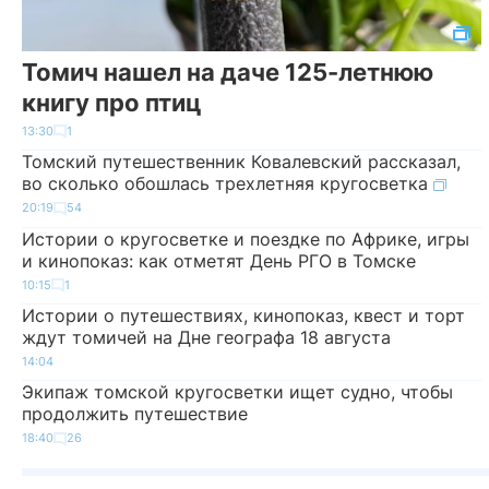
Томич нашел на даче 125-летнюю
книгу про птиц
13:30
1
Томский путешественник Ковалевский рассказал,
во сколько обошлась трехлетняя кругосветка
20:19
54
Истории о кругосветке и поездке по Африке, игры
и кинопоказ: как отметят День РГО в Томске
10:15
1
Истории о путешествиях, кинопоказ, квест и торт
ждут томичей на Дне географа 18 августа
14:04
Экипаж томской кругосветки ищет судно, чтобы
продолжить путешествие
18:40
26