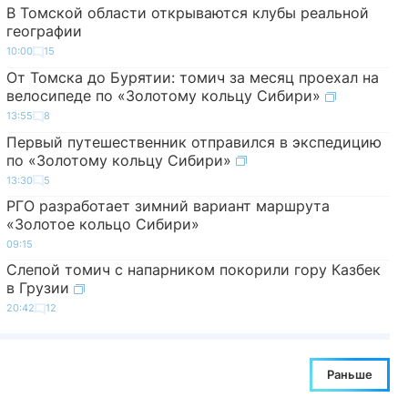
В Томской области открываются клубы реальной
географии
10:00
15
От Томска до Бурятии: томич за месяц проехал на
велосипеде по «Золотому кольцу Сибири»
13:55
8
Первый путешественник отправился в экспедицию
по «Золотому кольцу Сибири»
13:30
5
РГО разработает зимний вариант маршрута
«Золотое кольцо Сибири»
09:15
Слепой томич с напарником покорили гору Казбек
в Грузии
20:42
12
Раньше