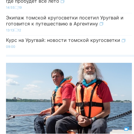
где пробудет все лето
14:55
19
Экипаж томской кругосветки посетил Уругвай и
готовится к путешествию в Аргентину
13:13
12
Курс на Уругвай: новости томской кругосветки
09:00