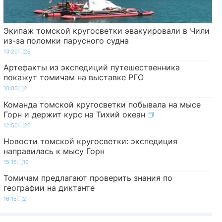
Экипаж томской кругосветки эвакуировали в Чили
из-за поломки парусного судна
13:20
26
Артефакты из экспедиций путешественника
покажут томичам на выставке РГО
10:00
2
Команда томской кругосветки побывала на мысе
Горн и держит курс на Тихий океан
12:50
20
Новости томской кругосветки: экспедиция
направилась к мысу Горн
15:15
10
Томичам предлагают проверить знания по
географии на диктанте
16:15
2