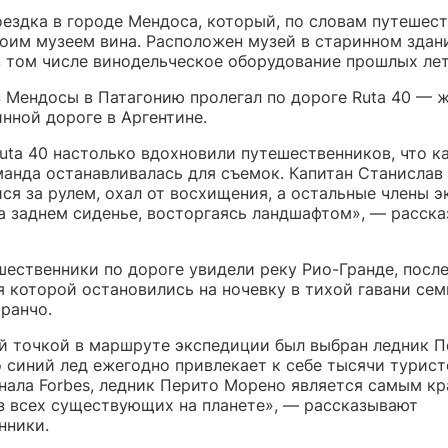
оездка в городе Мендоса, который, по словам путешест
воим музеем вина. Расположен музей в старинном здани
в том числе винодельческое оборудование прошлых лет
 Мендосы в Патагонию пролегал по дороге Ruta 40 — 
нной дороге в Аргентине.
uta 40 настолько вдохновили путешественников, что 
манда останавливалась для съемок. Капитан Станислав
ся за рулем, охал от восхищения, а остальные члены 
а заднем сиденье, восторгаясь ландшафтом», — расск
шественники по дороге увидели реку Рио-Гранде, посл
 которой остановились на ночевку в тихой гавани сем
ранчо.
 точкой в маршруте экспедиции был выбран ледник П
 синий лед ежегодно привлекает к себе тысячи турист
нала Forbes, ледник Перито Морено является самым к
з всех существующих на планете», — рассказывают
нники.