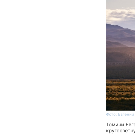
Фото: Евгений
Томичи Евг
кругосветн