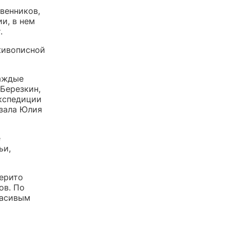
венников,
и, в нем
.
живописной
каждые
 Березкин,
экспедиции
азала Юлия
е
ьи,
ерито
ов. По
расивым