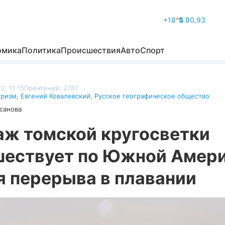
+18
°
$
80,93
омика
Политика
Происшествия
Авто
Спорт
2, 11:15
Прочтений: 2787
уризм
,
Евгений Ковалевский
,
Русское географическое общество
санова
аж томской кругосветки
шествует по Южной Амери
я перерыва в плавании