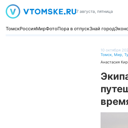
7 августа, пятница
Томск
Россия
Мир
Фото
Пора в отпуск
Знай город
Экон
10 октября 202
Томск
,
Мир
,
Т
Анастасия Кир
Экип
путе
врем