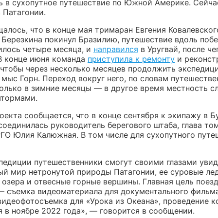
ь в сухопутное путешествие по Южной Америке. Сейча
 Патагонии.
алось, что в конце мая тримаран Евгения Ковалевског
 Березкина покинул Бразилию, путешествие вдоль поб
илось четыре месяца, и
направился
в Уругвай, после ч
 В конце июня команда
приступила к ремонту
и реконст
 чтобы через несколько месяцев продолжить экспедиц
мыс Горн. Переход вокруг него, по словам путешестве
олько в зимние месяцы — в другое время местность с
штормами.
оекта сообщается, что в конце сентября к экипажу в Б
соединилась руководитель берегового штаба, глава то
РГО Юлия Калюжная. В том числе для сухопутного путе
спедиции путешественники смогут своими глазами уви
ый мир нетронутой природы Патагонии, ее суровые ле
 озера и отвесные горные вершины. Главная цель поез
— съемка видеоматериала для документального фильм
видеофотосъемка для «Урока из Океана», проведение к
 в ноябре 2022 года», — говорится в сообщении.