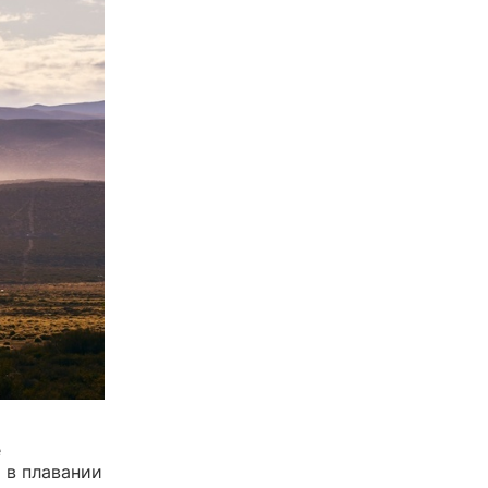
е
 в плавании