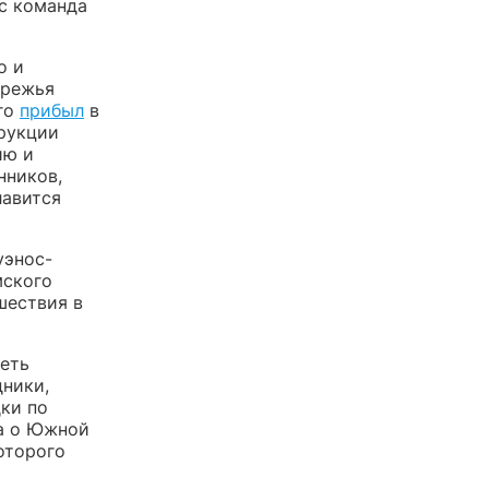
с команда
о и
ережья
его
прибыл
в
рукции
ию и
нников,
лавится
уэнос-
мского
шествия в
деть
дники,
дки по
а о Южной
оторого