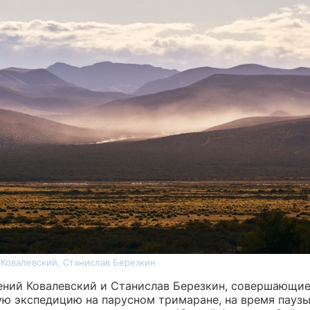
 Ковалевский, Станислав Березкин
ений Ковалевский и Станислав Березкин, совершающи
ую экспедицию на парусном тримаране, на время паузы