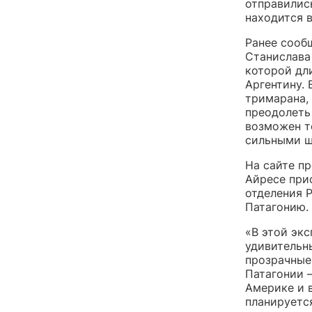
отправилис
находится в
Ранее сообщ
Станислава
которой дл
Аргентину.
тримарана,
преодолеть 
возможен т
сильными 
На сайте пр
Айресе при
отделения 
Патагонию.
«В этой эк
удивительн
прозрачные
Патагонии 
Америке и 
планируется