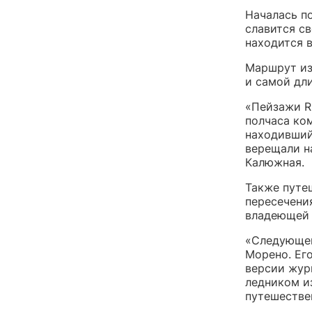
Началась п
славится с
находится 
Маршрут из
и самой дли
«Пейзажи R
полчаса ко
находивший
верещали н
Калюжная.
Также путе
пересечения
владеющей 
«Следующей
Морено. Его
версии жур
ледником и
путешестве