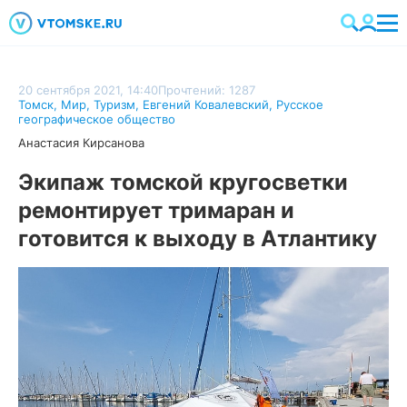
20 сентября 2021, 14:40
Прочтений: 1287
Томск
,
Мир
,
Туризм
,
Евгений Ковалевский
,
Русское
географическое общество
Анастасия Кирсанова
Экипаж томской кругосветки
ремонтирует тримаран и
готовится к выходу в Атлантику