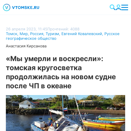
26 апреля 2023, 11:45
Прочтений: 4088
Томск
,
Мир
,
Россия
,
Туризм
,
Евгений Ковалевский
,
Русское
географическое общество
Анастасия Кирсанова
«Мы умерли и воскресли»:
томская кругосветка
продолжилась на новом судне
после ЧП в океане