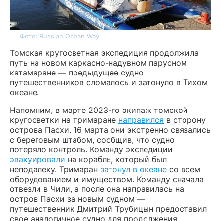
Фото: Russian Ocean Way
Томская кругосветная экспедиция продолжила
путь на новом каркасно-надувном парусном
катамаране — предыдущее судно
путешественников сломалось и затонуло в Тихом
океане.
Напомним, в марте 2023-го экипаж томской
кругосветки на тримаране
направился
в сторону
острова Пасхи. 16 марта они экстренно связались
с береговым штабом, сообщив, что судно
потеряло контроль. Команду экспедиции
эвакуировали
на корабль, который был
неподалеку. Тримаран
затонул в океане
со всем
оборудованием и имуществом. Команду сначала
отвезли в Чили, а после она направилась на
остров Пасхи за новым судном —
путешественник Дмитрий Трубицын предоставил
свое аналогичное судно для продолжения