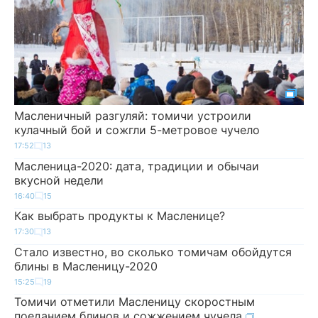
Масленичный разгуляй: томичи устроили
кулачный бой и сожгли 5-метровое чучело
17:52
13
Масленица-2020: дата, традиции и обычаи
вкусной недели
16:40
15
Как выбрать продукты к Масленице?
17:30
13
Стало известно, во сколько томичам обойдутся
блины в Масленицу-2020
15:25
19
Томичи отметили Масленицу скоростным
поеданием блинов и сожжением чучела