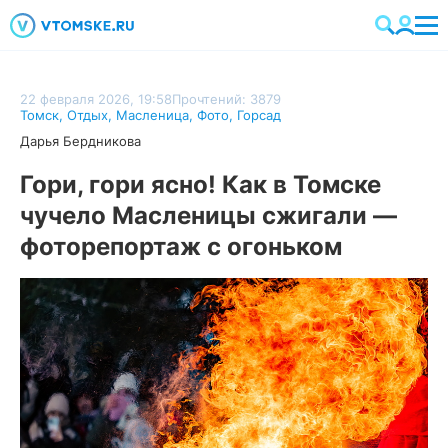
22 февраля 2026, 19:58
Прочтений: 3879
Томск
,
Отдых
,
Масленица
,
Фото
,
Горсад
Дарья Бердникова
Гори, гори ясно! Как в Томске
чучело Масленицы сжигали —
фоторепортаж с огоньком