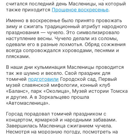
считался последний день Масленицы, на который
также приходится
Прощеное воскресенье
.
Именно в воскресенье было принято провожать
зиму и сжигать традиционный атрибут народного
празднования — чучело. Это символизировало
наступление весны. Чучело делали из соломы,
одевали его в разные лохмотья. Обряд сожжения
всегда сопровождался хороводами, песнями и
плясками.
В наши дни кульминация Масленицы проводится
так же шумно и весело. Свой праздник для
томичей
подготовили
Городской сад, Первый
музей славянской мифологии, конный клуб
«Баланс», парк «Околица», Музей истории Томска
и другие. А в Зоркальцево прошла
«Автомасленица».
Горсад порадовал томичей праздником с
концертом, ярмаркой и народными забавами.
Завершилась Масленица сжиганием чучела.
Несмотря на морозную погоду, посмотреть на