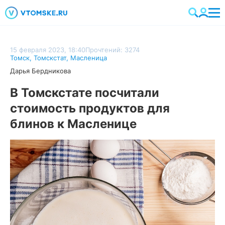
15 февраля 2023, 18:40
Прочтений: 3274
Томск
,
Томскстат
,
Масленица
Дарья Бердникова
В Томскстате посчитали
стоимость продуктов для
блинов к Масленице