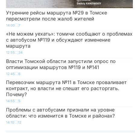
Утренние рейсы маршрута №29 в Томске
пересмотрели после жалоб жителей
14:00
7
«Не можем уехать»: томичи сообщают о проблемах
с автобусом №119 и обсуждают изменение
маршрута
12:55
34
Власти Томской области запустили опрос по
оптимизации маршрутов №119 и №141
12:45
6
Перевозчик маршрута №11 в Томске проваливает
контракт, но власти не спешат его расторгать.
Почему?
14:55
5
Проблемы с автобусами признали на уровне
области: что изменится в Томске и районах?
14:10
12