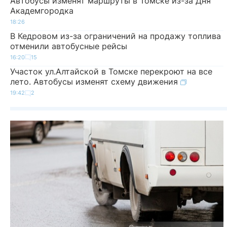
Автобусы изменят маршруты в Томске из-за Дня
Академгородка
18:26
В Кедровом из-за ограничений на продажу топлива
отменили автобусные рейсы
16:20
15
Участок ул.Алтайской в Томске перекроют на все
лето. Автобусы изменят схему движения
19:42
2