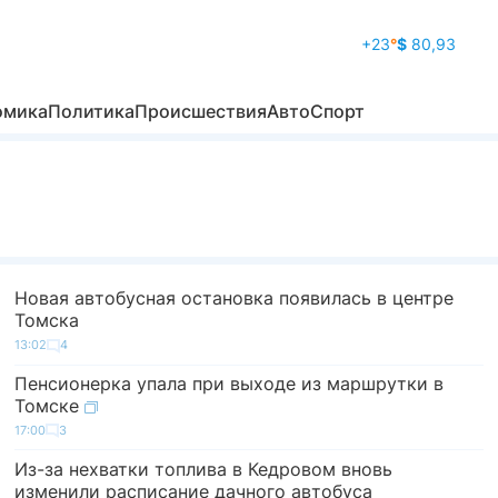
+23
°
$
80,93
омика
Политика
Происшествия
Авто
Спорт
Новая автобусная остановка появилась в центре
Томска
13:02
4
Пенсионерка упала при выходе из маршрутки в
Томске
17:00
3
Из-за нехватки топлива в Кедровом вновь
изменили расписание дачного автобуса