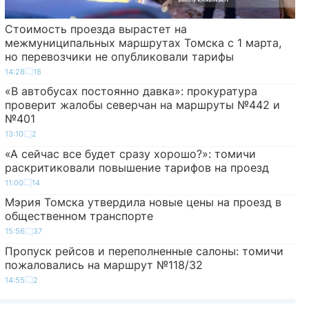
Стоимость проезда вырастет на
межмуниципальных маршрутах Томска с 1 марта,
но перевозчики не опубликовали тарифы
14:28
18
«В автобусах постоянно давка»: прокуратура
проверит жалобы северчан на маршруты №442 и
№401
13:10
2
«А сейчас все будет сразу хорошо?»: томичи
раскритиковали повышение тарифов на проезд
11:00
14
Мэрия Томска утвердила новые цены на проезд в
общественном транспорте
15:56
37
Пропуск рейсов и переполненные салоны: томичи
пожаловались на маршрут №118/32
14:55
2