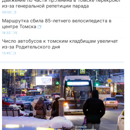
Движение по части пр.Ленина в Томске перекроют
из-за генеральной репетиции парада
09:00
5
Маршрутка сбила 85-летнего велосипедиста в
центре Томска
18:32
15
Число автобусов к томским кладбищам увеличат
из-за Родительского дня
13:45
3