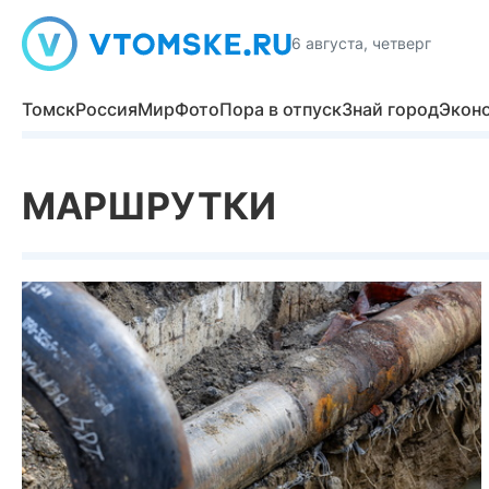
6 августа, четверг
Томск
Россия
Мир
Фото
Пора в отпуск
Знай город
Экон
МАРШРУТКИ