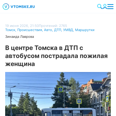
19 июня 2026, 21:50
Прочтений: 2765
Томск
,
Происшествия
,
Авто
,
ДТП
,
УМВД
,
Маршрутки
Зинаида Лаврова
В центре Томска в ДТП с
автобусом пострадала пожилая
женщина