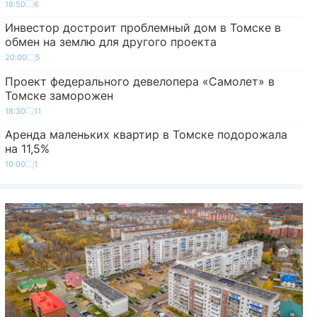
18:50
6
Инвестор достроит проблемный дом в Томске в
обмен на землю для другого проекта
20:00
5
Проект федерального девелопера «Самолет» в
Томске заморожен
18:30
11
Аренда маленьких квартир в Томске подорожала
на 11,5%
10:00
1