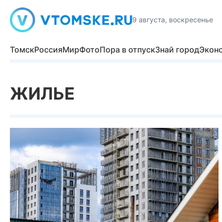
9 августа, воскресенье
Томск
Россия
Мир
Фото
Пора в отпуск
Знай город
Экон
ЖИЛЬЕ