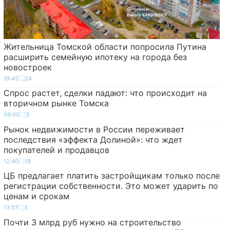
Жительница Томской области попросила Путина
расширить семейную ипотеку на города без
новостроек
19:45
24
Спрос растет, сделки падают: что происходит на
вторичном рынке Томска
09:00
3
Рынок недвижимости в России переживает
последствия «эффекта Долиной»: что ждет
покупателей и продавцов
12:40
19
ЦБ предлагает платить застройщикам только после
регистрации собственности. Это может ударить по
ценам и срокам
13:07
3
Почти 3 млрд руб нужно на строительство