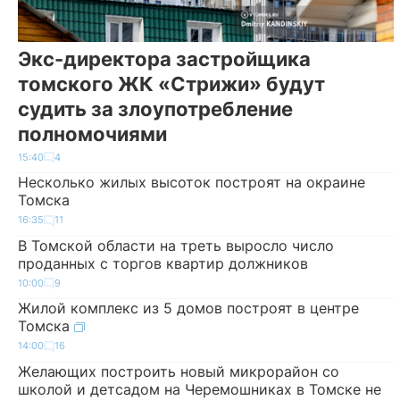
Экс-директора застройщика
томского ЖК «Стрижи» будут
судить за злоупотребление
полномочиями
15:40
4
Несколько жилых высоток построят на окраине
Томска
16:35
11
В Томской области на треть выросло число
проданных с торгов квартир должников
10:00
9
Жилой комплекс из 5 домов построят в центре
Томска
14:00
16
Желающих построить новый микрорайон со
школой и детсадом на Черемошниках в Томске не