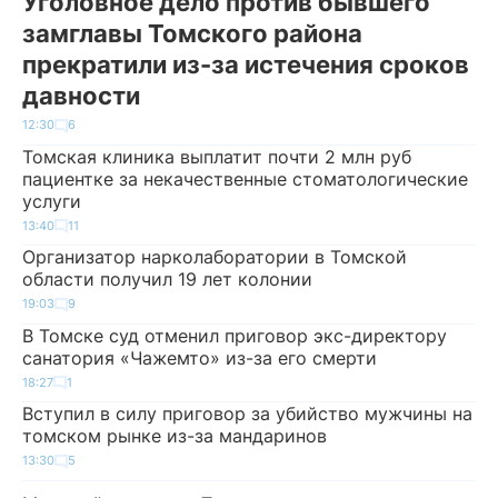
Уголовное дело против бывшего
замглавы Томского района
прекратили из-за истечения сроков
давности
12:30
6
Томская клиника выплатит почти 2 млн руб
пациентке за некачественные стоматологические
услуги
13:40
11
Организатор нарколаборатории в Томской
области получил 19 лет колонии
19:03
9
В Томске суд отменил приговор экс-директору
санатория «Чажемто» из-за его смерти
18:27
1
Вступил в силу приговор за убийство мужчины на
томском рынке из-за мандаринов
13:30
5