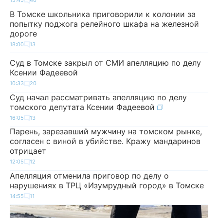
15:45
40
В Томске школьника приговорили к колонии за
попытку поджога релейного шкафа на железной
дороге
18:00
13
Суд в Томске закрыл от СМИ апелляцию по делу
Ксении Фадеевой
10:33
20
Суд начал рассматривать апелляцию по делу
томского депутата Ксении Фадеевой
16:05
13
Парень, зарезавший мужчину на томском рынке,
согласен с виной в убийстве. Кражу мандаринов
отрицает
12:05
12
Апелляция отменила приговор по делу о
нарушениях в ТРЦ «Изумрудный город» в Томске
14:55
11