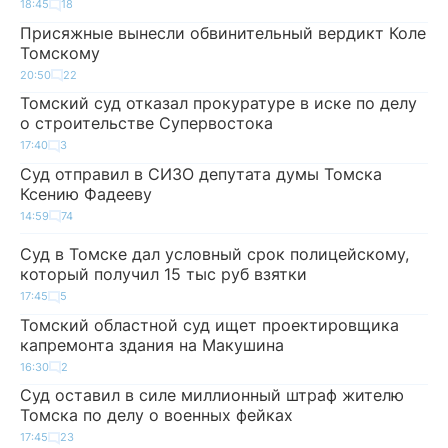
18:45
18
Присяжные вынесли обвинительный вердикт Коле
Томскому
20:50
22
Томский суд отказал прокуратуре в иске по делу
о строительстве Супервостока
17:40
3
Суд отправил в СИЗО депутата думы Томска
Ксению Фадееву
14:59
74
Суд в Томске дал условный срок полицейскому,
который получил 15 тыс руб взятки
17:45
5
Томский областной суд ищет проектировщика
капремонта здания на Макушина
16:30
2
Суд оставил в силе миллионный штраф жителю
Томска по делу о военных фейках
17:45
23