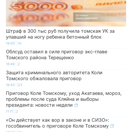
Штраф в 300 тыс руб получила томская УК за
упавший на ногу ребенка бетонный блок
18:00
10
Облсуд оставил в силе приговор экс-главе
Томского района Терещенко
18:49
2
Защита криминального авторитета Коли
Томского обжаловала приговор
18:45
23
Приговор Коле Томскому, уход Акатаева, мороз,
проблемы после суда Кляйна и выборы
президента: новости недели
11:11
2
«Он действует как вор в законе и в СИЗО»:
гособвинитель о приговоре Коле Томскому