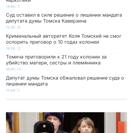
14:44
1
Суд оставил в силе решение о лишении мандата
депутата думы Томска Каверзина
12:35
6
Криминальный авторитет Коля Томский не смог
оспорить приговор о 10 годах колонии
14:24
3
Томича приговорили к 21 году колонии за
убийство матери, сестры и племянника
16:05
11
Депутат думы Томска обжаловал решение суда о
лишении мандата
12:24
1