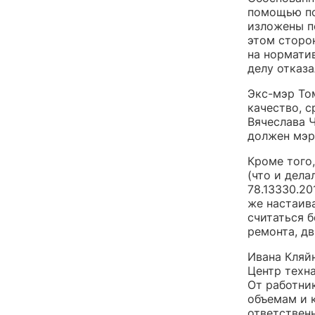
помощью по
изложены п
этом сторо
на нормати
делу отказа
Экс-мэр Том
качество, 
Вячеслава 
должен мэр
Кроме того
(что и дела
78.13330.20
же настаива
считаться б
ремонта, дв
Ивана Кляйн
Центр техн
От работник
объемам и 
ответствен