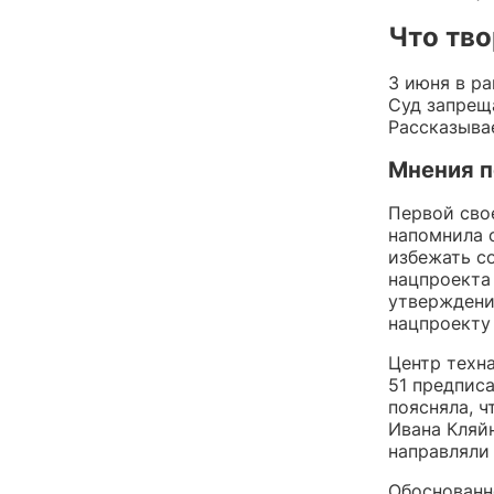
Что тво
3 июня в ра
Суд запрещ
Рассказывае
Мнения 
Первой сво
напомнила 
избежать с
нацпроекта
утверждени
нацпроекту
Центр техн
51 предпис
поясняла, ч
Ивана Кляй
направляли
Обоснованн