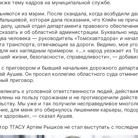
также тему кадров на муниципальной службе.
ьняются из мэрии. После скандала, когда возбудили де
алышевой, которая дала показания, что Кляйн не прич
делу, целый отдел департамента правового обеспечени
сказать и об областной администрации. Буквально нед
два человека — руководитель «Томскавтодора» и нача
та транспорта, отвечающие за дороги. Видимо, мое уг
для них наглядным примером. <...> народ уезжает из Т
чшей жизни, безопасности, справедливости», — добавил
н с приговором и бывший начальник дорожного департ
ей Аушев. Он просил коллегию областного суда отмени
ный приговор.
ивлекать к уголовной ответственности людей, действи
влены на пользу горожанам и не противоречили дейс
льству. Мы уже и так получили несправедливое многол
ние, для меня это обернулось лишением карьеры, подо
и здоровье», — сказал Аушев.
тор ТГАСУ Артем Рышков не стал выступать с последн