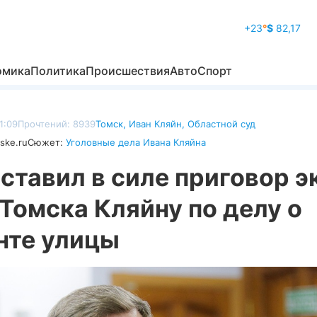
+23
°
$
82,17
омика
Политика
Происшествия
Авто
Спорт
1:09
Прочтений: 8939
Томск
,
Иван Кляйн
,
Областной суд
ske.ru
Сюжет:
Уголовные дела Ивана Кляйна
ставил в силе приговор э
Томска Кляйну по делу о
нте улицы