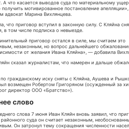
т. А что касается выводов суда по материальному ущер
 получить мотивированное постановление апелляции»,
м адвокат Марина Вихлянцева.
а, что приговор вступил в законную силу. С Кляйна сн
, в том числе подписка о невыезде.
винительный приговор остался в силе, мы считаем это
ивым, незаконным, но вопрос дальнейшего обжаловани
висимости от желания Ивана Кляйна», — добавила Вихл
ляйн сказал журналистам, что намерен и дальше обжал
 по гражданскому иску сняты с Кляйна, Аушева и Рышк
был возмещен Робертом Григоряном (осужденный за х
рог директор ООО «Братство»).
нее слово
еднего слова 7 июня Иван Кляйн вновь заявил, что при
 районного суда он считает незаконным, необоснованн
ивым. Он затронул тему сокращения численности насе