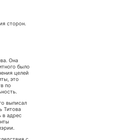
ия сторон.
ва. Она
итного было
нения целей
ты, это
в по
ьность.
го выписал
ь Титова
 в адрес
енты
мэрии.
следствия с