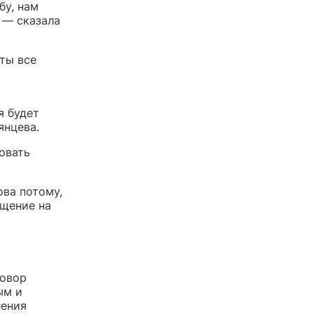
бу, нам
 — сказала
яты все
я будет
янцева.
овать
ова потому,
ищение на
говор
ым и
ления