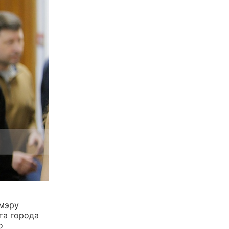
-мэру
та города
о