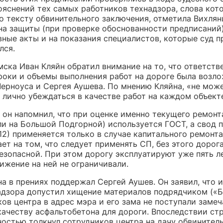
яснений тех самых работников технадзора, слова кот
о тексту обвинительного заключения, отметила Вихлян
на защиты (при проверке обоснованности предписаний
вные акты и на показания специалистов, которые суд 
лся.
ска Иван Кляйн обратил внимание на то, что ответств
сроки и объемы выполнения работ на дороге была возло
Черноуса и Сергея Аушева. По мнению Кляйна, «не може
 лично убеждаться в качестве работ на каждом объект
, он напомнил, что при оценке именно текущего ремонт
ли на Большой Подгорной) используется ГОСТ, а свод 
12) применяется только в случае капитального ремонт
ет на том, что следует применять СП, без этого дорог
езопасной. При этом дорогу эксплуатируют уже пять л
ижение на ней не ограничивали.
а в прениях поддержал Сергей Аушев. Он заявил, что 
адзора допустил хищение материалов подрядчиком («Б
ов центра в адрес мэра и его зама не поступали замеч
качеству асфальтобетона для дороги. Впоследствии ст
ностью толкнул сотрудников центра на дачу обвинител