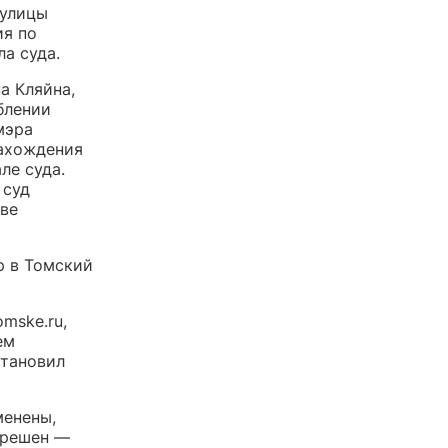
 улицы
ия по
а суда.
а Кляйна,
блении
мэра
нахождения
ле суда.
 суд
тве
р в Томский
mske.ru,
ем
становил
менены,
зрешен —