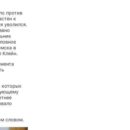
ло против
астен к
я уволился.
авно
льник
оловное
омска в
 Кляйн.
амента
ть
я которых
твующему
етнее
рвало
им словом.