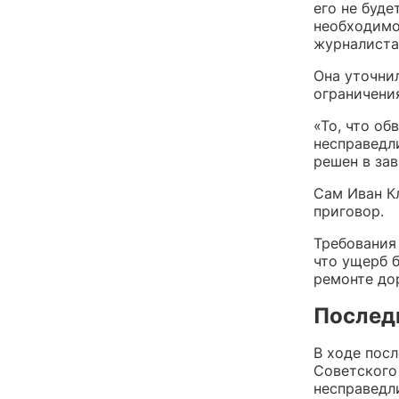
его не буде
необходимо
журналиста
Она уточнил
ограничения
«То, что об
несправедл
решен в за
Сам Иван К
приговор.
Требования
что ущерб 
ремонте до
Послед
В ходе посл
Советского
несправедл