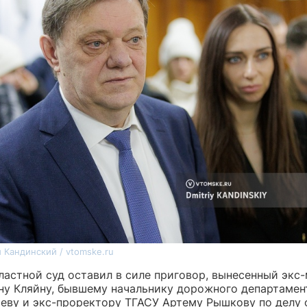
 Кандинский / vtomske.ru
ластной суд оставил в силе приговор, вынесенный экс
ну Кляйну, бывшему начальнику дорожного департамен
еву и экс-проректору ТГАСУ Артему Рышкову по делу 