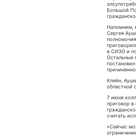
злоупотреб
Большой По
гражданском
Напомним, 
Сергея Ауш
полномочия
приговорил
в СИЗО и п
Остальные 
постановил 
причиненно
Кляйн, Ауш
областной с
7 июня колл
приговор в
гражданског
считать ис
«Сейчас мо
ограничени