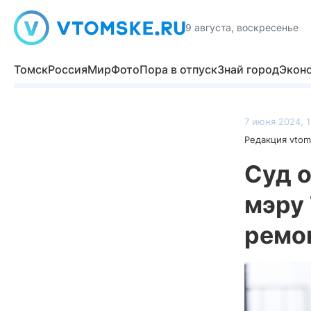
9 августа, воскресенье
Томск
Россия
Мир
Фото
Пора в отпуск
Знай город
Экон
7 июня 2024, 1
Редакция vtom
Суд о
мэру 
ремо