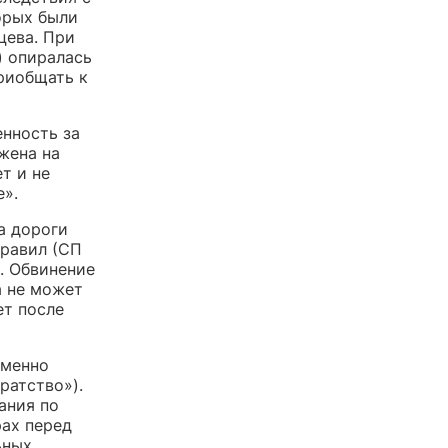
орых были
цева. При
) опиралась
приобщать к
енность за
жена на
т и не
е».
а дороги
правил (СП
а. Обвинение
а не может
ет после
именно
ратство»).
ания по
рах перед
ьных