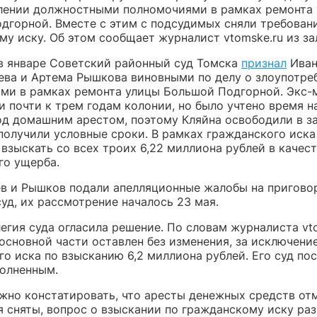
лении должностными полномочиями в рамках ремонта
дгорной. Вместе с этим с подсудимых сняли требован
у иску. Об этом сообщает журналист vtomske.ru из зал
в январе Советский районный суд Томска
признал
Иван
ева и Артема Рышкова виновными по делу о злоупотре
ми в рамках ремонта улицы Большой Подгорной. Экс-
и почти к трем годам колонии, но было учтено время 
од домашним арестом, поэтому Кляйна освободили в за
получили условные сроки. В рамках гражданского иска
взыскать со всех троих 6,22 миллиона рублей в качес
го ущерба.
ев и Рышков подали апелляционные жалобы на пригово
уд, их рассмотрение началось 23 мая.
егия суда огласила решение. По словам журналиста vto
 основной части оставлен без изменения, за исключени
о иска по взысканию 6,2 миллиона рублей. Его суд по
полненным.
жно констатировать, что аресты денежных средств от
я сняты, вопрос о взыскании по гражданскому иску ра