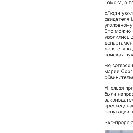
Томска, а 
«Люди увол
свидетеля М
уголовному 
Это можно 
уволились 
департамен
дело стало 
поисках лу
Не согласе
мэрии Серг
обвинитель
«Нельзя пр
были напра
законодате
преследова
репутацию 
Экс-прорек