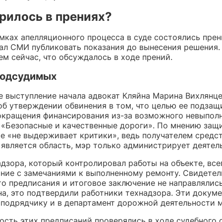
рилось в прениях?
мках апелляционного процесса в суде состоялись прен
ал СМИ публиковать показания до вынесения решения.
м сейчас, что обсуждалось в ходе прений.
подсудимых
е выступление начала адвокат Кляйна Марина Вихлянце
об утверждении обвинения в том, что целью ее подзащ
окращения финансирования из-за возможного невыпол
 «Безопасные и качественные дороги». По мнению защи
е «не выдерживает критики», ведь получателем средст
 является область, мэр только администрирует деятел
адзора, который контролировал работы на объекте, все
ание с замечаниями к выполненному ремонту. Свидетел
то предписания и итоговое заключение не направлялись
на, это подтвердили работники технадзора. Эти докум
 подрядчику и в департамент дорожной деятельности 
ость этих предписаний проверялись в ходе судебного 