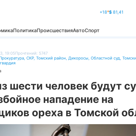
+18
°
$
81,41
омика
Политика
Происшествия
Авто
Спорт
3, 19:05
Прочтений: 5747
Прокуратура
,
СКР
,
Томский район
,
Дикоросы
,
Областной суд
,
Томск
гвардия
а
з шести человек будут с
збойное нападение на
щиков ореха в Томской об