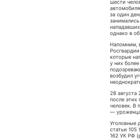
шести чело
автомобиля
за один ден
занимались 
нападавших
однако в об
Напомним, 
Росгварди
которые на
у них боле
подозреваю
возбудил у
неоднократ
28 августа
после этих
человек. В
— уроженца
Уголовные д
статьи 105 
162 УК РФ (