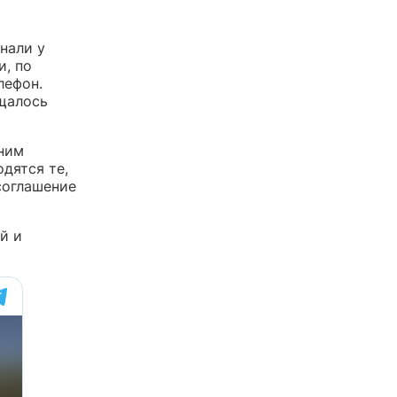
нали у
и, по
лефон.
бщалось
ним
дятся те,
соглашение
й и