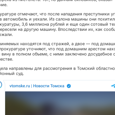
ние.
уратуре отмечают, что после нападения преступники уг
в автомобиль и уехали. Из салона машины они похитил
куратуры, 3,6 миллиона рублей и еще один сотовый те
пересели на другую машину. Впоследствии их, как соо
ржали.
виняемых находятся под стражей, а двое — под домаш
 прокуратуре уточняют, что под домашним арестом нахо
л вину в полном объеме, с ними заключено досудебное 
естве.
дела направлены для рассмотрения в Томский областно
йонный суд.