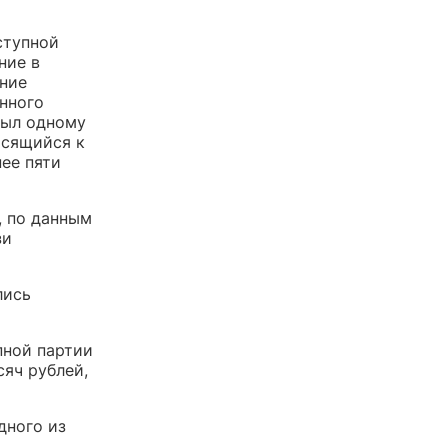
ступной
ние в
ение
анного
был одному
осящийся к
ее пяти
, по данным
зи
лись
пной партии
сяч рублей,
дного из