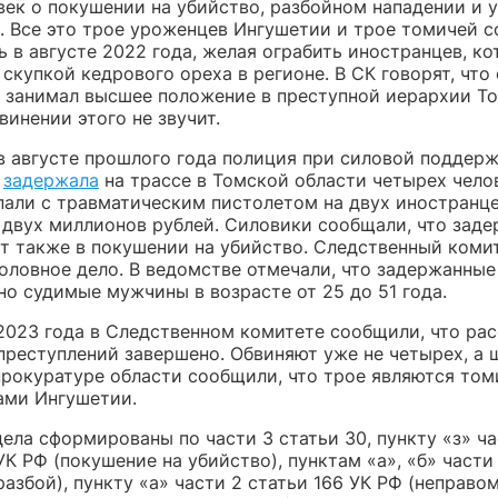
век о покушении на убийство, разбойном нападении и у
. Все это трое уроженцев Ингушетии и трое томичей 
ь в августе 2022 года, желая ограбить иностранцев, к
скупкой кедрового ореха в регионе. В СК говорят, что
 занимал высшее положение в преступной иерархии То
винении этого не звучит.
в августе прошлого года полиция при силовой поддер
и
задержала
на трассе в Томской области четырех чело
пали с травматическим пистолетом на двух иностранце
е двух миллионов рублей. Силовики сообщали, что зад
т также в покушении на убийство. Следственный коми
головное дело. В ведомстве отмечали, что задержанны
но судимые мужчины в возрасте от 25 до 51 года.
 2023 года в Следственном комитете сообщили, что ра
 преступлений завершено. Обвиняют уже не четырех, а 
 прокуратуре области сообщили, что трое являются том
ми Ингушетии.
ела сформированы по части 3 статьи 30, пункту «з» ча
УК РФ (покушение на убийство), пунктам «а», «б» части
разбой), пункту «а» части 2 статьи 166 УК РФ (неправо