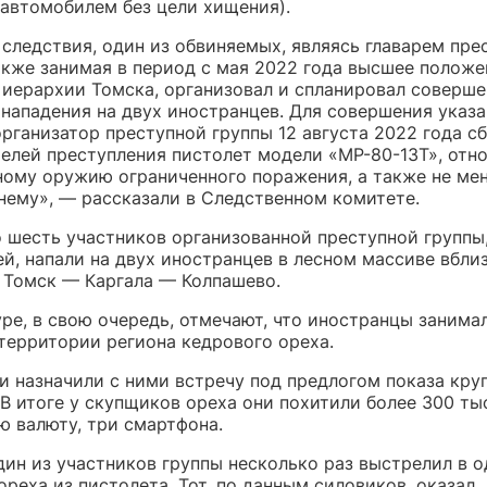
 автомобилем без цели хищения).
 следствия, один из обвиняемых, являясь главарем пре
акже занимая в период с мая 2022 года высшее положе
 иерархии Томска, организовал и спланировал соверш
 нападения на двух иностранцев. Для совершения указ
организатор преступной группы 12 августа 2022 года с
телей преступления пистолет модели «МР-80-13Т», отн
ному оружию ограниченного поражения, а также не мен
 нему», — рассказали в Следственном комитете.
о шесть участников организованной преступной группы
й, напали на двух иностранцев в лесном массиве вбли
 Томск — Каргала — Колпашево.
ре, в свою очередь, отмечают, что иностранцы занима
 территории региона кедрового ореха.
и назначили с ними встречу под предлогом показа кру
В итоге у скупщиков ореха они похитили более 300 ты
ю валюту, три смартфона.
ин из участников группы несколько раз выстрелил в о
реха из пистолета. Тот, по данным силовиков, оказал