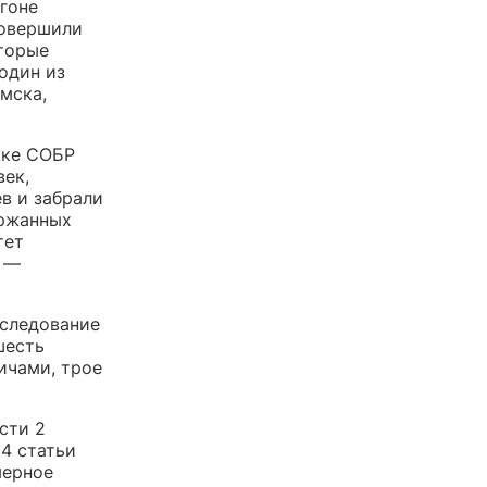
гоне
совершили
оторые
 один из
мска,
жке СОБР
век,
в и забрали
ержанных
тет
е —
сследование
шесть
ичами, трое
сти 2
 4 статьи
мерное