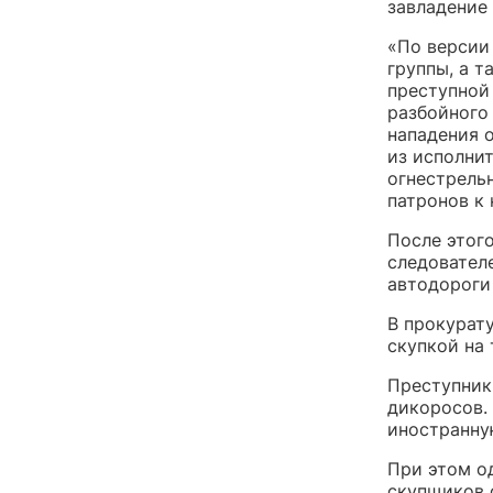
завладение
«По версии
группы, а т
преступной
разбойного
нападения 
из исполни
огнестрель
патронов к
После этог
следователе
автодороги
В прокурату
скупкой на
Преступник
дикоросов. 
иностранну
При этом од
скупщиков о