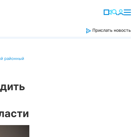
Прислать новость
ий районный
удить
ласти