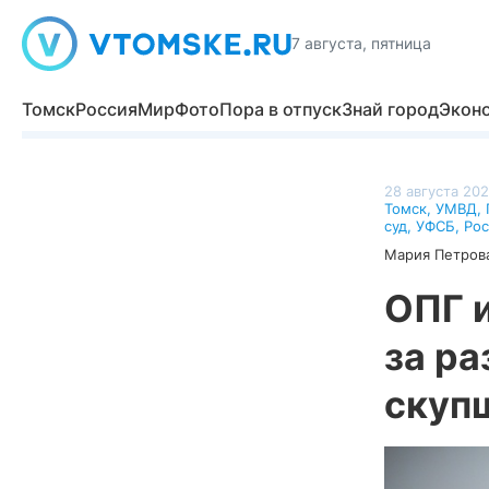
7 августа, пятница
Томск
Россия
Мир
Фото
Пора в отпуск
Знай город
Экон
28 августа 202
Томск
,
УМВД
,
суд
,
УФСБ
,
Рос
Мария Петров
ОПГ и
за ра
скуп