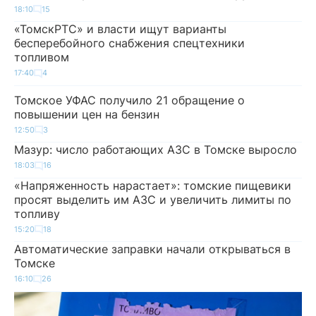
18:10
15
«ТомскРТС» и власти ищут варианты
бесперебойного снабжения спецтехники
топливом
17:40
4
Томское УФАС получило 21 обращение о
повышении цен на бензин
12:50
3
Мазур: число работающих АЗС в Томске выросло
18:03
16
«Напряженность нарастает»: томские пищевики
просят выделить им АЗС и увеличить лимиты по
топливу
15:20
18
Автоматические заправки начали открываться в
Томске
16:10
26