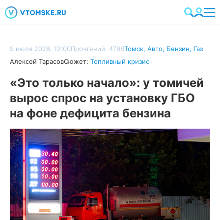
9 июля 2026, 12:00
Прочтений: 4768
Томск
,
Авто
,
Бензин
,
Газ
Алексей Тарасов
Сюжет:
Топливный кризис
«Это только начало»: у томичей
вырос спрос на установку ГБО
на фоне дефицита бензина