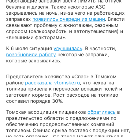
Работающие заправки ввели лимиты на отпуск
бензина и дизеля. Также некоторые АЗС
закрывались на ночь, из-за чего на работающих
заправках
появились очереди из машин
. Власти
связывают проблему с ажиотажем, сезонным
спросом (сельхозработы и автопутешествия) и
«внешними факторами».
К 6 июля ситуация
улучшилась
. В частности,
возобновили работу
некоторые заправки,
которые закрывались.
Представитель хозяйства «Спас» в Томском
районе
рассказала vtomske.ru
, что нехватка
топлива привела к переносам вспашки полей и
заготовки кормов. Рост расходов на топливо
составил порядка 30%.
Томская ассоциация пищевиков
обратилась
в
правительство области с предложениями по
обеспечению продовольственных компаний
топливом. Сейчас срыва поставок продукции нет,
но есть опасения, что такое может случиться в