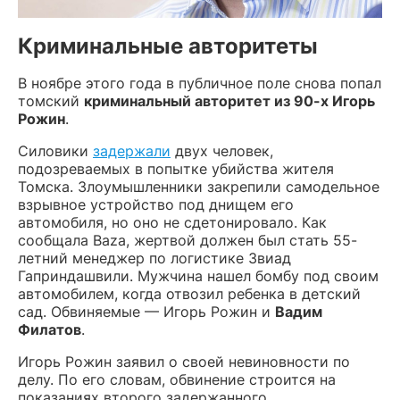
Криминальные авторитеты
В ноябре этого года в публичное поле снова попал
томский
криминальный авторитет из 90-х Игорь
Рожин
.
Силовики
задержали
двух человек,
подозреваемых в попытке убийства жителя
Томска. Злоумышленники закрепили самодельное
взрывное устройство под днищем его
автомобиля, но оно не сдетонировало. Как
сообщала Baza, жертвой должен был стать 55-
летний менеджер по логистике Звиад
Гаприндашвили. Мужчина нашел бомбу под своим
автомобилем, когда отвозил ребенка в детский
сад. Обвиняемые — Игорь Рожин и
Вадим
Филатов
.
Игорь Рожин заявил о своей невиновности по
делу. По его словам, обвинение строится на
показаниях второго задержанного.