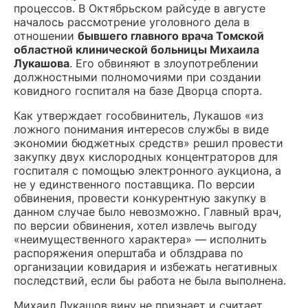
процессов. В Октябрьском райсуде в августе
началось рассмотрение уголовного дела в
отношении
бывшего главного врача Томской
областной клинической больницы Михаила
Лукашова
. Его обвиняют в злоупотреблении
должностными полномочиями при создании
ковидного госпиталя на базе Дворца спорта.
Как утверждает гособвинитель, Лукашов «из
ложного понимания интересов службы в виде
экономии бюджетных средств» решил провести
закупку двух кислородных концентраторов для
госпиталя с помощью электронного аукциона, а
не у единственного поставщика. По версии
обвинения, провести конкурентную закупку в
данном случае было невозможно. Главный врач,
по версии обвинения, хотел извлечь выгоду
«неимущественного характера» — исполнить
распоряжения оперштаба и облздрава по
организации ковидария и избежать негативных
последствий, если бы работа не была выполнена.
Михаил Лукашов вину не признает и считает