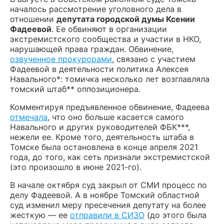
началось рассмотрение уголовного дела в
отношении
депутата городской думы Ксении
Фадеевой
. Ее обвиняют в организации
экстремистского сообщества и участии в НКО,
нарушающей права граждан. Обвинение,
озвученное прокурорами
, связано с участием
Фадеевой в деятельности политика Алексея
Навального*: томичка несколько лет возглавляла
томский штаб** оппозиционера.
Комментируя предъявленное обвинение, Фадеева
отмечала
, что оно больше касается самого
Навального и других руководителей ФБК***,
нежели ее. Кроме того, деятельность штаба в
Томске была остановлена в конце апреля 2021
года, до того, как сеть признали экстремистской
(это произошло в июне 2021-го).
В начале октября суд закрыл от СМИ процесс по
делу Фадеевой. А в ноябре Томский областной
суд изменил меру пресечения депутату на более
жесткую — ее
отправили в СИЗО
(до этого была