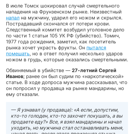
В июле Томск шокировал случай смертельного
нападения на Фрунзенском рынке. Неизвестный
напал
на мужчину, ударил его ножом и скрылся.
Пострадавший скончался от потери крови.
Следственный комитет возбудил уголовное дело
по части 1 статьи 105 УК РФ (убийство). Томич,
1977 года рождения, заметил, как посетитель
рынка хочет украсть фрукты. Он
пытался
помешать
, но в ответ получил несколько ударов
ножом в грудь, которые оказались смертельными.
Обвиняемый в убийстве —
27-летний Сергей
Иванов
; ранее он был судим по «наркотической»
статье. В ходе допроса мужчина рассказывал, что
он попросил у продавца на рынке мандарины, но
ему отказали.
— Я узнавал (у продавца): «А если, допустим,
кто-то голоден, кто-то захочет покушать, а вы
продаете еду?» Все, я взял мандарины и начал
уходить, но мужчина стал останавливать меня,
начал лезть, после этого произошла стычка.