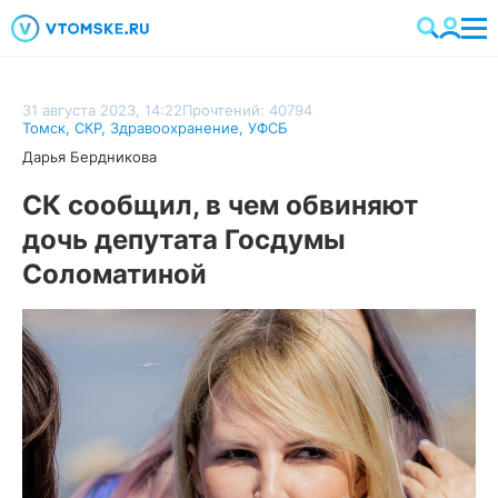
31 августа 2023, 14:22
Прочтений: 40794
Томск
,
СКР
,
Здравоохранение
,
УФСБ
Дарья Бердникова
СК сообщил, в чем обвиняют
дочь депутата Госдумы
Соломатиной