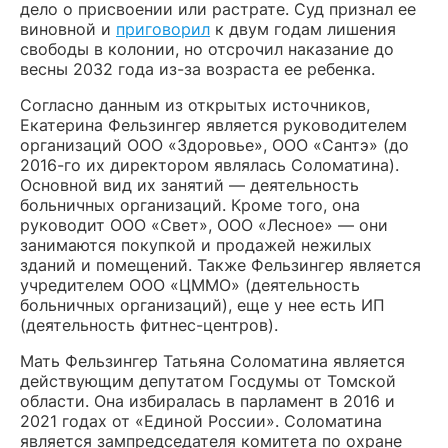
дело о присвоении или растрате. Суд признал ее
виновной и
приговорил
к двум годам лишения
свободы в колонии, но отсрочил наказание до
весны 2032 года из-за возраста ее ребенка.
Согласно данным из открытых источников,
Екатерина Фельзингер является руководителем
организаций ООО «Здоровье», ООО «Сантэ» (до
2016-го их директором являлась Соломатина).
Основной вид их занятий — деятельность
больничных организаций. Кроме того, она
руководит ООО «Свет», ООО «Лесное» — они
занимаются покупкой и продажей нежилых
зданий и помещений. Также Фельзингер является
учредителем ООО «ЦММО» (деятельность
больничных организаций), еще у нее есть ИП
(деятельность фитнес-центров).
Мать Фельзингер Татьяна Соломатина является
действующим депутатом Госдумы от Томской
области. Она избиралась в парламент в 2016 и
2021 годах от «Единой России». Соломатина
является зампредседателя комитета по охране