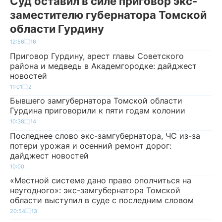
Суд оставил в силе приговор экс-
заместителю губернатора Томской
области Гурдину
12:56
16
Приговор Гурдину, арест главы Советского
района и медведь в Академгородке: дайджест
новостей
11:01
2
Бывшего замгубернатора Томской области
Гурдина приговорили к пяти годам колонии
10:38
14
Последнее слово экс-замгубернатора, ЧС из-за
потери урожая и осенний ремонт дорог:
дайджест новостей
10:00
«Местной системе дано право ополчиться на
неугодного»: экс-замгубернатора Томской
области выступил в суде с последним словом
20:54
13