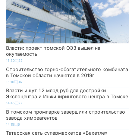
Власти: проект томской ОЭЗ вышел на
окупаемость
15:30
22
Строительство горно-обогатительного комбината
в Томской области начнется в 2019г
15:10
36
Власти ищут 1,2 млрд руб для достройки
Экспоцентра и Инжинирингового центра в Томске
14:45
27
В томском промпарке завершили строительство
завода химреагентов
14:15
6
Татарская сеть супермаркетов «Бахетле»