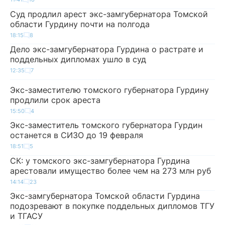
Суд продлил арест экс-замгубернатора Томской
области Гурдину почти на полгода
18:15
8
Дело экс-замгубернатора Гурдина о растрате и
поддельных дипломах ушло в суд
12:35
7
Экс-заместителю томского губернатора Гурдину
продлили срок ареста
15:50
4
Экс-заместитель томского губернатора Гурдин
останется в СИЗО до 19 февраля
18:51
5
СК: у томского экс-замгубернатора Гурдина
арестовали имущество более чем на 273 млн руб
14:14
23
Экс-замгубернатора Томской области Гурдина
подозревают в покупке поддельных дипломов ТГУ
и ТГАСУ