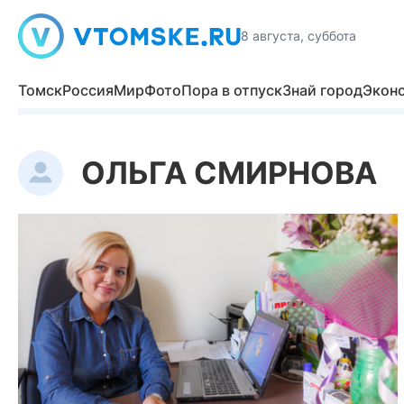
8 августа, суббота
Томск
Россия
Мир
Фото
Пора в отпуск
Знай город
Экон
ОЛЬГА СМИРНОВА