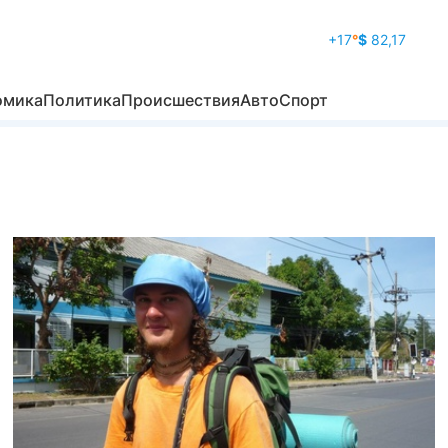
+17
°
$
82,17
омика
Политика
Происшествия
Авто
Спорт