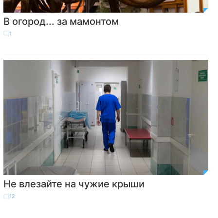
В огород... за мамонтом
1
Не влезайте на чужие крыши
12