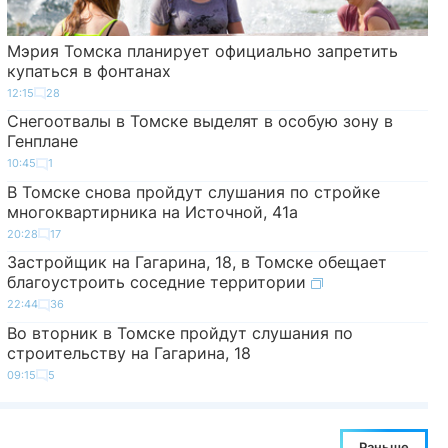
Мэрия Томска планирует официально запретить
купаться в фонтанах
12:15
28
Снегоотвалы в Томске выделят в особую зону в
Генплане
10:45
1
В Томске снова пройдут слушания по стройке
многоквартирника на Источной, 41а
20:28
17
Застройщик на Гагарина, 18, в Томске обещает
благоустроить соседние территории
22:44
36
Во вторник в Томске пройдут слушания по
строительству на Гагарина, 18
09:15
5
Раньше