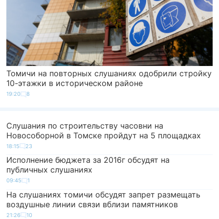
Томичи на повторных слушаниях одобрили стройку
10-этажки в историческом районе
19:20
8
Слушания по строительству часовни на
Новособорной в Томске пройдут на 5 площадках
18:15
23
Исполнение бюджета за 2016г обсудят на
публичных слушаниях
09:45
1
На слушаниях томичи обсудят запрет размещать
воздушные линии связи вблизи памятников
21:26
10