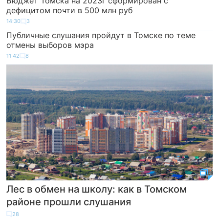
Бюджет Томска на 2023г сформирован с
дефицитом почти в 500 млн руб
14:30
3
Публичные слушания пройдут в Томске по теме
отмены выборов мэра
11:42
8
Лес в обмен на школу: как в Томском
районе прошли слушания
28