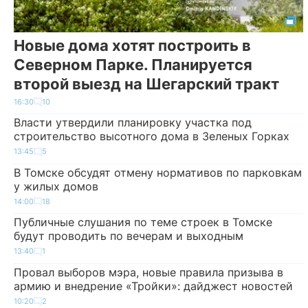
Новые дома хотят построить в
Северном Парке. Планируется
второй выезд на Шегарский тракт
16:30
10
Власти утвердили планировку участка под
строительство высотного дома в Зеленых Горках
13:45
5
В Томске обсудят отмену нормативов по парковкам
у жилых домов
14:00
18
Публичные слушания по теме строек в Томске
будут проводить по вечерам и выходным
13:40
1
Провал выборов мэра, новые правила призыва в
армию и внедрение «Тройки»: дайджест новостей
10:20
2