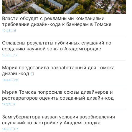
Власти обсудят с рекламными компаниями
требования дизайн-кода к баннерам в Томске
10:45
6
Оглашены результаты публичных слушаний по
созданию научной зоны в Академгородке
18:55
17
Мэрия представила разработанный для Томска
дизайн-код
14:44
25
Мэрия Томска попросила союзы дизайнеров и
реставраторов оценить созданный дизайн-код
17:57
7
Замгубернатора назвал условия возобновления
слушаний по застройке у Академгородка
14:03
67