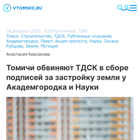
26 февраля 2020, 11:50
Прочтений: 7266
Томск
,
Строительство
,
ТДСК
,
Публичные слушания
,
Академгородок
,
Пикет
,
Акция протеста
,
Наука
,
Оксана
Рубцова
,
Земля
,
Петиция
Анастасия Кирсанова
Томичи обвиняют ТДСК в сборе
подписей за застройку земли у
Академгородка и Науки