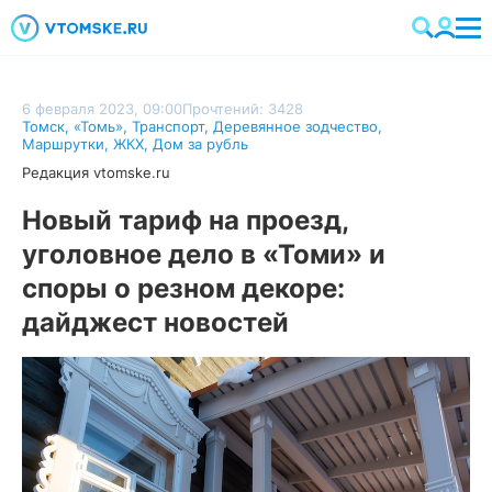
6 февраля 2023, 09:00
Прочтений: 3428
Томск
,
«Томь»
,
Транспорт
,
Деревянное зодчество
,
Маршрутки
,
ЖКХ
,
Дом за рубль
Редакция vtomske.ru
Новый тариф на проезд,
уголовное дело в «Томи» и
споры о резном декоре:
дайджест новостей