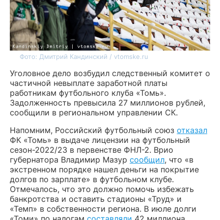
Фото: Дмитрий Кандинский / vtomske.ru
Уголовное дело возбудил следственный комитет о
частичной невыплате заработной платы
работникам футбольного клуба «Томь».
Задолженность превысила 27 миллионов рублей,
сообщили в региональном управлении СК.
Напомним, Российский футбольный союз
отказал
ФК «Томь» в выдаче лицензии на футбольный
сезон-2022/23 в первенстве ФНЛ-2. Врио
губернатора Владимир Мазур
сообщил
, что «в
экстренном порядке нашел деньги на покрытие
долгов по зарплате» в футбольном клубе.
Отмечалось, что это должно помочь избежать
банкротства и оставить стадионы «Труд» и
«Темп» в собственности региона. В июле долги
«Томи» по налогам
составляли
42 миллиона