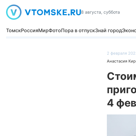
8 августа, суббота
Томск
Россия
Мир
Фото
Пора в отпуск
Знай город
Экон
2 февраля 2023
Анастасия Кир
Стои
приг
4 фе