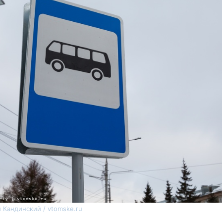
 Кандинский / vtomske.ru