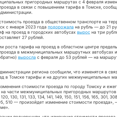
ципальных пригородных маршрутах с 4 февраля изме
проезда в связи с повышением тарифа в Томске, сообщ
администрации.
стоимость проезда в общественном транспорте на тер
ск с января 2023 года
подорожала
на рубль — до 21 ру
иф на проезд в городских автобусах
вырос
на три рубля
оставляет 27 рублей.
ии роста тарифа на проезд в областном центре предел
проезда в межмуниципальных маршрутных автобусах и
обратно)
выросла
с февраля до 53 рублей — на маршру
администрации региона сообщили, что изменятся в свя
езд в Томске тарифы и на других межмуниципальных м
изменения стоимости проезда по городу Томску и еже
 на части межмуниципальных пригородных маршрутов 
, 120, 130, 131, 133, 134, 141, 149, 150, 151, 156, 165, 301, 30
505, 510 — произойдет изменение стоимости проезда»,
оме».
рации подчеркнули, что изменение стоимости проезда