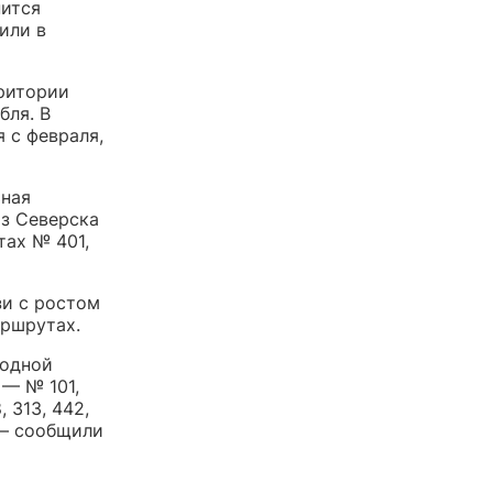
нится
или в
ритории
бля. В
 с февраля,
ьная
з Северска
тах № 401,
зи с ростом
аршрутах.
годной
— № 101,
8, 313, 442,
 — сообщили