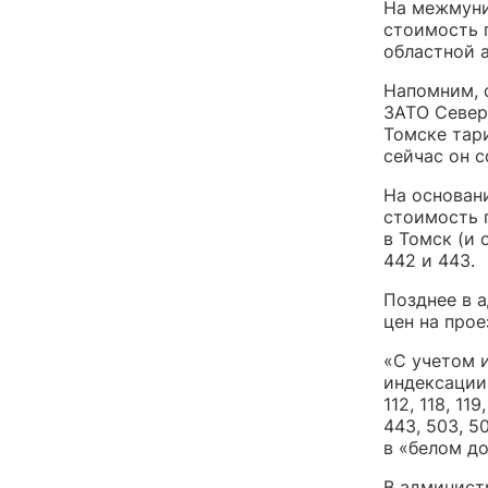
На межмуни
стоимость 
областной 
Напомним, 
ЗАТО Север
Томске тар
сейчас он с
На основан
стоимость 
в Томск (и 
442 и 443.
Позднее в 
цен на про
«С учетом 
индексации
112, 118, 119
443, 503, 
в «белом д
В админист