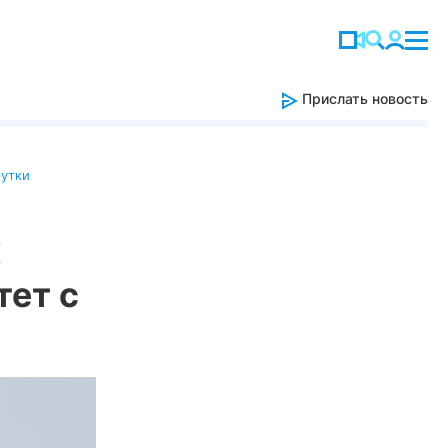
Прислать новость
утки
х
тет с