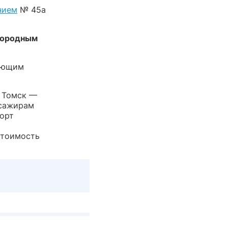
нием
№ 45а
игородным
вующим
0 Томск —
ссажирам
порт
стоимость