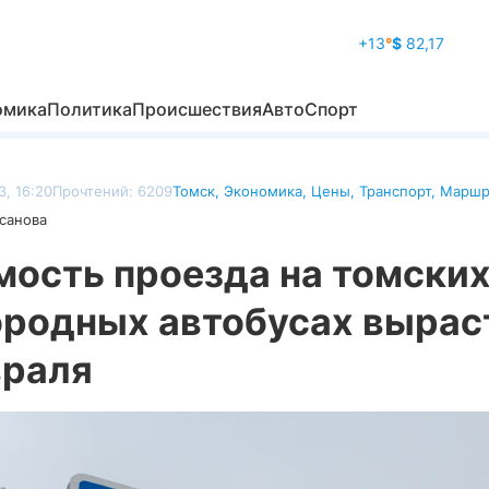
+13
°
$
82,17
омика
Политика
Происшествия
Авто
Спорт
, 16:20
Прочтений: 6209
Томск
,
Экономика
,
Цены
,
Транспорт
,
Маршр
санова
мость проезда на томски
ородных автобусах вырас
враля