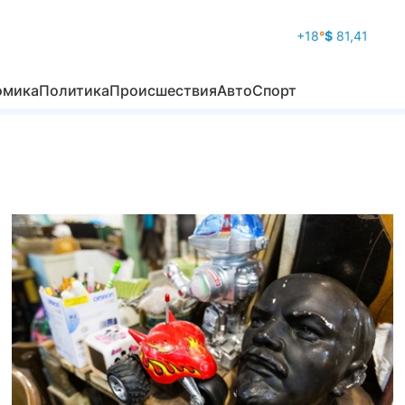
+18
°
$
81,41
омика
Политика
Происшествия
Авто
Спорт