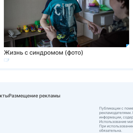
Жизнь с синдромом (фото)
7
акты
Размещение рекламы
Публикации с поме
рекламодателями. 
информации, соде
Использование мат
При использовании
обязательна.