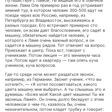
Путешествуя с Ламой, ты видишь его в обычной
жизни. Лама Оле примерно раз в год устраивает
зимний тур, в котором человек 300-500 едут на
поезде через всю Россию, например, из
Петербурга во Владивосток, высаживаясь в
разных городах. Его встречают примерно сто
человек, он всем дает благословение, его садят в
машину, обязательно найдется человек, у
которого к Ламе очень важный вопрос, и он
садится в машину рядом. Тот отвечает на вопрос.
Приезжает в центр. Пока ест, говорит с
учениками. Потом лекция — это минимум часа
три. Потом едет в квартиру — там опять куча
учеников, куча вопросов.
Где-то среди ночи может раздаться звонок,
например, из Германии. Звонит ученик. «Что вы
хотели?», — «Я хотел посоветоваться, какого
цвета машину мне выбрать». А ты слышишь это и
думаешь: «Боже мой! Какой цвет машины! Ты же
звонишь Ламе!». Он очень долго беседует с этим
человеком о чем-то, казалось бы, очень
незначительном, потом кладет трубку и говорит: