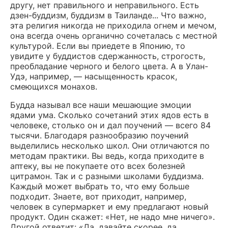
другу, нет правильного и неправильного. Есть
дзен-буддизм, буддизм в Таиланде... Что важно,
эта религия никогда не приходила огнем и мечом,
она всегда очень органично сочеталась с местной
культурой. Если вы приедете в Японию, то
увидите у буддистов сдержанность, строгость,
преобладание черного и белого цвета. А в Улан-
Удэ, например, — насыщенность красок,
смеющихся монахов.
Будда называл все наши мешающие эмоции
ядами ума. Сколько сочетаний этих ядов есть в
человеке, столько он и дал поучений — всего 84
тысячи. Благодаря разнообразию поучений
выделились несколько школ. Они отличаются по
методам практики. Вы ведь, когда приходите в
аптеку, вы не покупаете ото всех болезней
цитрамон. Так и с разными школами буддизма.
Каждый может выбрать то, что ему больше
подходит. Знаете, вот приходит, например,
человек в супермаркет и ему предлагают новый
продукт. Один скажет: «Нет, не надо мне ничего».
Другой ответит: «Да, давайте скорее, да