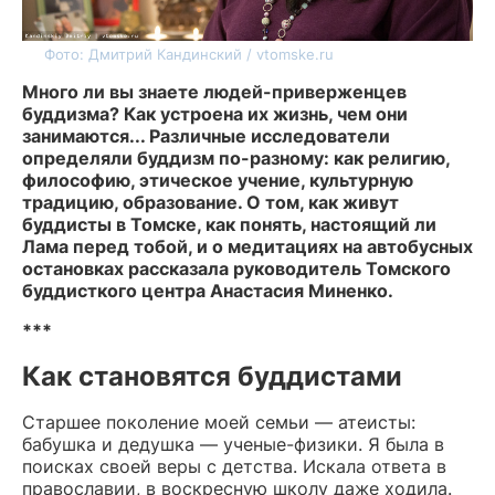
Фото: Дмитрий Кандинский / vtomske.ru
Много ли вы знаете людей-приверженцев
буддизма? Как устроена их жизнь, чем они
занимаются... Различные исследователи
определяли буддизм по-разному: как религию,
философию, этическое учение, культурную
традицию, образование. О том, как живут
буддисты в Томске, как понять, настоящий ли
Лама перед тобой, и о медитациях на автобусных
остановках рассказала руководитель Томского
буддисткого центра Анастасия Миненко.
***
Как становятся буддистами
Старшее поколение моей семьи — атеисты:
бабушка и дедушка — ученые-физики. Я была в
поисках своей веры с детства. Искала ответа в
православии, в воскресную школу даже ходила.