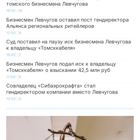
томского бизнесмена Левчугова
19:10
16
Бизнесмен Левчугов оставил пост гендиректора
Альянса региональных ритейлеров
12:50
6
Суд поставил на паузу иск бизнесмена Левчугова
к владельцу «Томсккабеля»
16:45
7
Бизнесмен Левчугов подал иск к владельцу
«Томсккабеля» о взыскании 42,5 млн руб
17:04
9
Совладелец «Сибаэрокрафта» стал
гендиректором компании вместо Левчугова
13:52
3