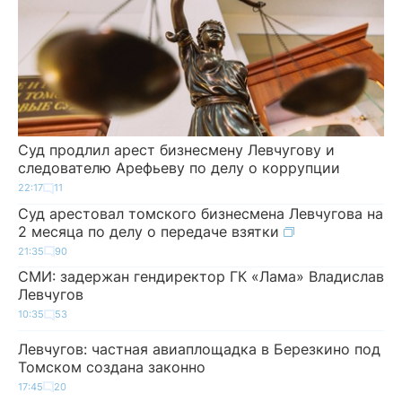
Суд продлил арест бизнесмену Левчугову и
следователю Арефьеву по делу о коррупции
22:17
11
Суд арестовал томского бизнесмена Левчугова на
2 месяца по делу о передаче взятки
21:35
90
СМИ: задержан гендиректор ГК «Лама» Владислав
Левчугов
10:35
53
Левчугов: частная авиаплощадка в Березкино под
Томском создана законно
17:45
20