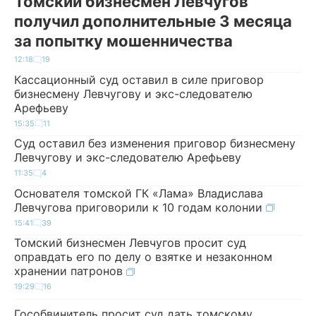
Томский бизнесмен Левчугов
получил дополнительные 3 месяца
за попытку мошенничества
12:18
19
Кассационный суд оставил в силе приговор
бизнесмену Левчугову и экс-следователю
Арефьеву
15:35
11
Суд оставил без изменения приговор бизнесмену
Левчугову и экс-следователю Арефьеву
11:35
4
Основателя томской ГК «Лама» Владислава
Левчугова приговорили к 10 годам колонии
15:41
39
Томский бизнесмен Левчугов просит суд
оправдать его по делу о взятке и незаконном
хранении патронов
19:29
16
Гособвинитель просит суд дать томскому