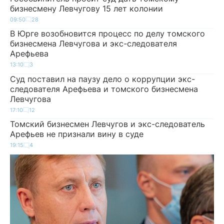
бизнесмену Левчугову 15 лет колонии
09:50
28
В Юрге возобновится процесс по делу томского
бизнесмена Левчугова и экс-следователя
Арефьева
13:10
3
Суд поставил на паузу дело о коррупции экс-
следователя Арефьева и томского бизнесмена
Левчугова
17:10
12
Томский бизнесмен Левчугов и экс-следователь
Арефьев не признали вину в суде
19:15
4