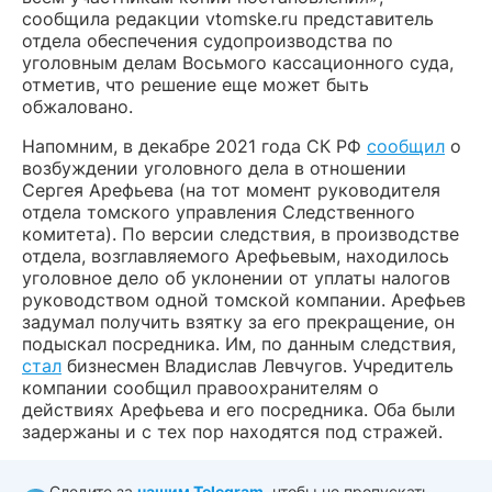
сообщила редакции vtomske.ru представитель
отдела обеспечения судопроизводства по
уголовным делам Восьмого кассационного суда,
отметив, что решение еще может быть
обжаловано.
Напомним, в декабре 2021 года СК РФ
сообщил
о
возбуждении уголовного дела в отношении
Сергея Арефьева (на тот момент руководителя
отдела томского управления Следственного
комитета). По версии следствия, в производстве
отдела, возглавляемого Арефьевым, находилось
уголовное дело об уклонении от уплаты налогов
руководством одной томской компании. Арефьев
задумал получить взятку за его прекращение, он
подыскал посредника. Им, по данным следствия,
стал
бизнесмен Владислав Левчугов. Учредитель
компании сообщил правоохранителям о
действиях Арефьева и его посредника. Оба были
задержаны и с тех пор находятся под стражей.
Следите за
нашим Telegram
, чтобы не пропускать