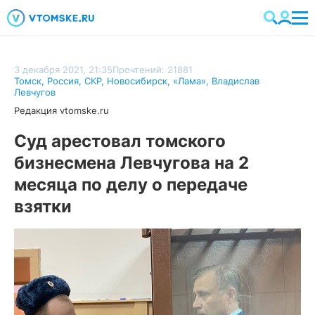
3 декабря 2021, 21:35
Прочтений: 21881
Томск
,
Россия
,
СКР
,
Новосибирск
,
«Лама»
,
Владислав
Левчугов
Редакция vtomske.ru
Суд арестовал томского
бизнесмена Левчугова на 2
месяца по делу о передаче
взятки