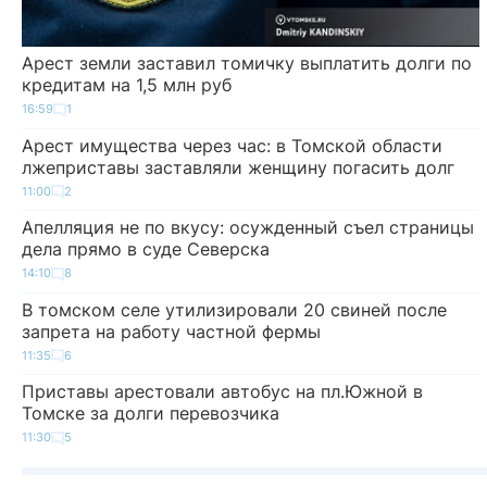
Арест земли заставил томичку выплатить долги по
кредитам на 1,5 млн руб
16:59
1
Арест имущества через час: в Томской области
лжеприставы заставляли женщину погасить долг
11:00
2
Апелляция не по вкусу: осужденный съел страницы
дела прямо в суде Северска
14:10
8
В томском селе утилизировали 20 свиней после
запрета на работу частной фермы
11:35
6
Приставы арестовали автобус на пл.Южной в
Томске за долги перевозчика
11:30
5