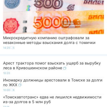
Микрокредитную компанию оштрафовали за
незаконные методы взыскания долга с томички
14:20
5
Арест трактора помог взыскать ущерб за вырубку
леса в Кривошеинском районе
10:20
Иномарку должницы арестовали в Томске за долги
по ЖКХ
10:00
6
«Томскавтотранс» едва не лишился недвижимости
из-за долгов в 5 млн руб
13:15