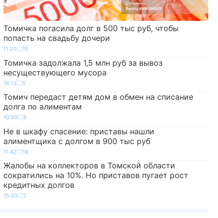
Томичка погасила долг в 500 тыс руб, чтобы
попасть на свадьбу дочери
11:20
10
Томичка задолжала 1,5 млн руб за вывоз
несуществующего мусора
18:13
5
Томич передаст детям дом в обмен на списание
долга по алиментам
10:50
6
Не в шкафу спасение: приставы нашли
алиментщика с долгом в 900 тыс руб
11:42
18
Жалобы на коллекторов в Томской области
сократились на 10%. Но приставов пугает рост
кредитных долгов
15:20
2