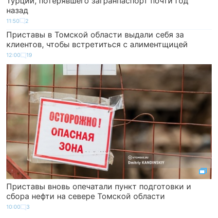
Турции, потерявшего загранпаспорт почти год
назад
11:50
2
Приставы в Томской области выдали себя за
клиентов, чтобы встретиться с алиментщицей
12:00
19
Приставы вновь опечатали пункт подготовки и
сбора нефти на севере Томской области
10:00
3