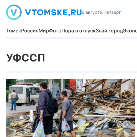
6 августа, четверг
Томск
Россия
Мир
Фото
Пора в отпуск
Знай город
Экон
УФССП