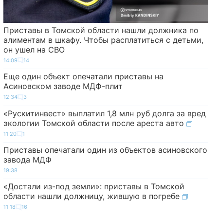
Приставы в Томской области нашли должника по
алиментам в шкафу. Чтобы расплатиться с детьми,
он ушел на СВО
14:09
14
Еще один объект опечатали приставы на
Асиновском заводе МДФ-плит
12:34
3
«Рускитинвест» выплатил 1,8 млн руб долга за вред
экологии Томской области после ареста авто
11:20
1
Приставы опечатали один из объектов асиновского
завода МДФ
19:38
«Достали из-под земли»: приставы в Томской
области нашли должницу, жившую в погребе
11:18
16