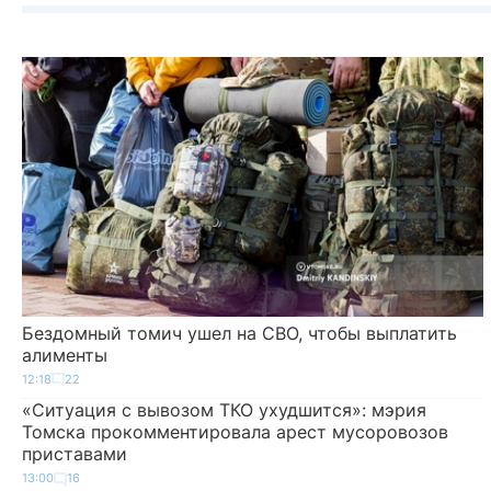
Бездомный томич ушел на СВО, чтобы выплатить
алименты
12:18
22
«Ситуация с вывозом ТКО ухудшится»: мэрия
Томска прокомментировала арест мусоровозов
приставами
13:00
16