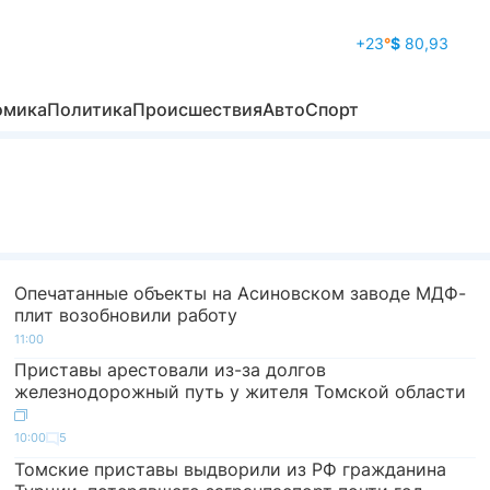
+23
°
$
80,93
омика
Политика
Происшествия
Авто
Спорт
Опечатанные объекты на Асиновском заводе МДФ-
плит возобновили работу
11:00
Приставы арестовали из-за долгов
железнодорожный путь у жителя Томской области
10:00
5
Томские приставы выдворили из РФ гражданина