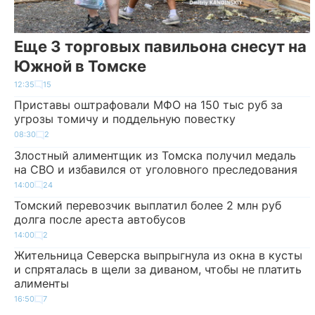
Еще 3 торговых павильона снесут на
Южной в Томске
12:35
15
Приставы оштрафовали МФО на 150 тыс руб за
угрозы томичу и поддельную повестку
08:30
2
Злостный алиментщик из Томска получил медаль
на СВО и избавился от уголовного преследования
14:00
24
Томский перевозчик выплатил более 2 млн руб
долга после ареста автобусов
14:00
2
Жительница Северска выпрыгнула из окна в кусты
и спряталась в щели за диваном, чтобы не платить
алименты
16:50
7