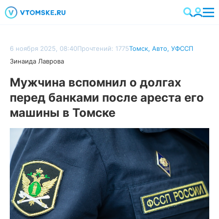
6 ноября 2025, 08:40
Прочтений: 1775
Томск
,
Авто
,
УФССП
Зинаида Лаврова
Мужчина вспомнил о долгах
перед банками после ареста его
машины в Томске