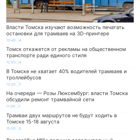
Власти Томска изучают возможность печатать
остановки для трамваев на 3D-принтере
13:45
4
Томск откажется от рекламы на общественном
транспорте ради единого стиля
12:55
4
В Томске не хватает 40% водителей трамваев и
троллейбусов
12:25
7
На очереди — Розы Люксембург: власти Томска
обсудили ремонт трамвайной сети
11:36
7
Трамваи двух маршрутов не будут ходить в
Томске 15-18 августа
15:00
5