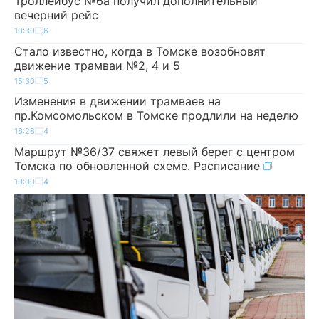
Троллейбус №6а получил дополнительный
вечерний рейс
10:30
6
Стало известно, когда в Томске возобновят
движение трамваи №2, 4 и 5
15:30
5
Изменения в движении трамваев на
пр.Комсомольском в Томске продлили на неделю
16:28
4
Маршрут №36/37 свяжет левый берег с центром
Томска по обновленной схеме. Расписание
10:00
4