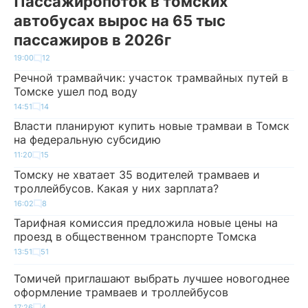
Пассажиропоток в томских
автобусах вырос на 65 тыс
пассажиров в 2026г
19:00
12
Речной трамвайчик: участок трамвайных путей в
Томске ушел под воду
14:51
14
Власти планируют купить новые трамваи в Томск
на федеральную субсидию
11:20
15
Томску не хватает 35 водителей трамваев и
троллейбусов. Какая у них зарплата?
16:02
8
Тарифная комиссия предложила новые цены на
проезд в общественном транспорте Томска
13:51
51
Томичей приглашают выбрать лучшее новогоднее
оформление трамваев и троллейбусов
17:26
4