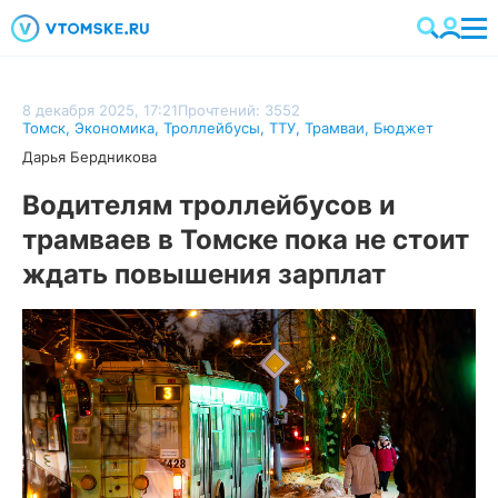
8 декабря 2025, 17:21
Прочтений: 3552
Томск
,
Экономика
,
Троллейбусы
,
ТТУ
,
Трамваи
,
Бюджет
Дарья Бердникова
Водителям троллейбусов и
трамваев в Томске пока не стоит
ждать повышения зарплат