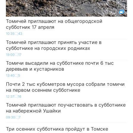
Томичей приглашают на общегородской
субботник 17 апреля
10:35
43
Томичей приглашают принять участие в
субботнике на городских родниках
19:00
17
Томичи высадили на субботнике почти 6 тыс
деревьев и кустарников
13:40
5
Почти 2 тыс кубометров мусора собрали томичи
на первом осеннем субботнике
12:37
16
Томичей приглашают поучаствовать в субботнике
на набережной Ушайки
09:30
7
Три осенних субботника пройдут в Томске