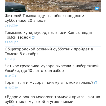
Жителей Томска ждут на общегородском
субботнике 20 апреля
08:30
19
Грязевые кучи, мусор, пыль, или Как выглядит
Томск весной
23:30
30
Общегородской осенний субботник пройдет в
Томске 6 октября
19:15
6
Четыре грузовика мусора вывезли с набережной
Ушайки, где 10 лет стоял забор
15:34
5
Горы пыли и мусора: почему в Томске грязно?
18:40
40
«Вдарим рок по мусору»: томичей приглашают на
субботник с музыкой и угощениями