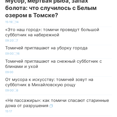
Мусор, мертвая рыба, запах
болота: что случилось с Белым
озером в Томске?
15:19
14
«Это наш город»: томичи проведут большой
субботник на набережной
09:20
7
Томичей приглашают на уборку города
09:00
16
Томичей приглашают на снежный субботник с
блинами и ухой
09:00
От мусора к искусству: томичей зовут на
субботник в Михайловскую рощу
09:00
6
«Не пассажиры»: как томичи спасают старинные
дома от разрушения
15:17