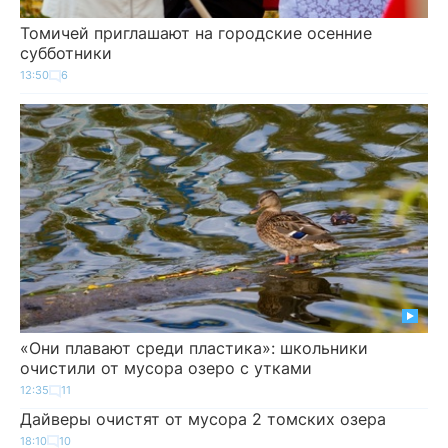
Томичей приглашают на городские осенние
субботники
13:50
6
«Они плавают среди пластика»: школьники
очистили от мусора озеро с утками
12:35
11
Дайверы очистят от мусора 2 томских озера
18:10
10