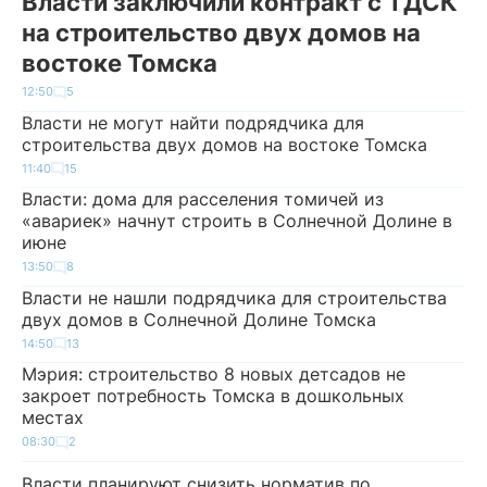
Власти заключили контракт с ТДСК
на строительство двух домов на
востоке Томска
12:50
5
Власти не могут найти подрядчика для
строительства двух домов на востоке Томска
11:40
15
Власти: дома для расселения томичей из
«авариек» начнут строить в Солнечной Долине в
июне
13:50
8
Власти не нашли подрядчика для строительства
двух домов в Солнечной Долине Томска
14:50
13
Мэрия: строительство 8 новых детсадов не
закроет потребность Томска в дошкольных
местах
08:30
2
Власти планируют снизить норматив по