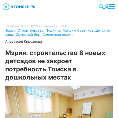
16 июля 2021, 08:30
Прочтений: 2041
Томск
,
Строительство
,
Пушкина
,
Максим Савенков
,
Детские
сады
,
Сосновый бор
,
Солнечная долина
Анастасия Кирсанова
Мэрия: строительство 8 новых
детсадов не закроет
потребность Томска в
дошкольных местах