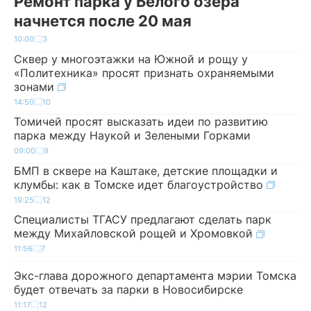
Ремонт парка у Белого озера
начнется после 20 мая
10:00
3
Сквер у многоэтажки на Южной и рощу у
«Политехника» просят признать охраняемыми
зонами
14:50
10
Томичей просят высказать идеи по развитию
парка между Наукой и Зелеными Горками
09:00
9
БМП в сквере на Каштаке, детские площадки и
клумбы: как в Томске идет благоустройство
19:25
12
Специалисты ТГАСУ предлагают сделать парк
между Михайловской рощей и Хромовкой
11:56
7
Экс-глава дорожного департамента мэрии Томска
будет отвечать за парки в Новосибирске
11:17
12