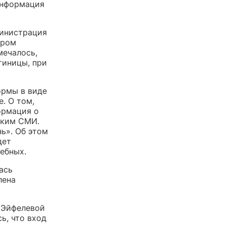
информация
инистрация
ером
мечалось,
тиницы, при
ормы в виде
. О том,
ормация о
ским СМИ.
ь». Об этом
дет
ебных.
ась
лена
с Эйфелевой
ь, что вход