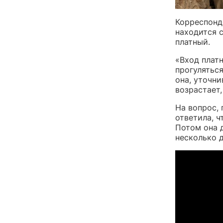
Корреспонд
находится 
платный.
«Вход платн
прогуляться
она, уточн
возрастает,
На вопрос,
ответила, ч
Потом она 
несколько д