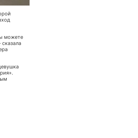
орой
вход
Вы можете
 сказала
ера
девушка
рия».
ным