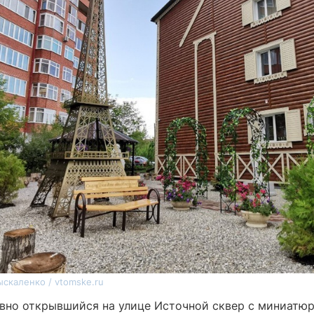
ыскаленко / vtomske.ru
авно открывшийся на улице Источной сквер с миниатю