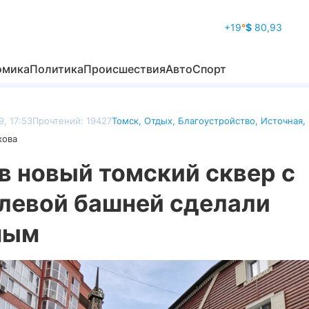
+19
°
$
80,93
омика
Политика
Происшествия
Авто
Спорт
9, 17:53
Прочтений: 19427
Томск
,
Отдых
,
Благоустройство
,
Источная
,
кова
в новый томский сквер с
левой башней сделали
ным