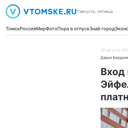
7 августа, пятница
Томск
Россия
Мир
Фото
Пора в отпуск
Знай город
Экон
25 августа 201
Дарья Бердни
Вход 
Эйфе
плат