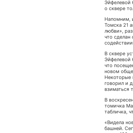
Эйфелевой 
о сквере то
Напомним, 
Томска 21 а
любви», раз
что сделан 
содействии
В сквере у
Эйфелевой 
что посеще
новом обще
Некоторые 
говорил и д
взиматься 
В воскресен
томичка Мар
табличка, ч
«Видела нов
башней. Сег