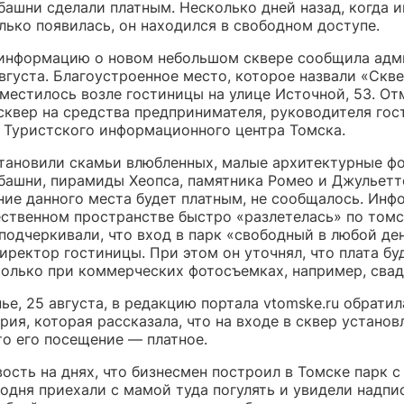
башни сделали платным. Несколько дней назад, когда 
лько появилась, он находился в свободном доступе.
информацию о новом небольшом сквере сообщила адм
вгуста. Благоустроенное место, которое назвали «Скв
местилось возле гостиницы на улице Источной, 53. От
сквер на средства предпринимателя, руководителя гос
 Туристского информационного центра Томска.
становили скамьи влюбленных, малые архитектурные ф
башни, пирамиды Хеопса, памятника Ромео и Джульетте
ние данного места будет платным, не сообщалось. Инф
ственном пространстве быстро «разлетелась» по том
подчеркивали, что вход в парк «свободный в любой ден
иректор гостиницы. При этом он уточнял, что плата бу
только при коммерческих фотосъемках, например, свад
ье, 25 августа, в редакцию портала vtomske.ru обратил
ия, которая рассказала, что на входе в сквер установ
то его посещение — платное.
ость на днях, что бизнесмен построил в Томске парк 
одня приехали с мамой туда погулять и увидели надпис