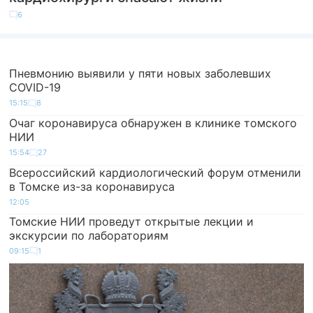
6
Пневмонию выявили у пяти новых заболевших
COVID-19
15:15
8
Очаг коронавируса обнаружен в клинике томского
НИИ
15:54
27
Всероссийский кардиологический форум отменили
в Томске из-за коронавируса
12:05
Томские НИИ проведут открытые лекции и
экскурсии по лабораториям
09:15
1