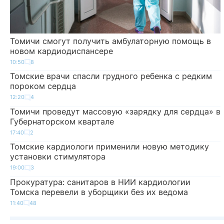
Томичи смогут получить амбулаторную помощь в
новом кардиодиспансере
10:50
8
Томские врачи спасли грудного ребенка с редким
пороком сердца
12:20
4
Томичи проведут массовую «зарядку для сердца» в
Губернаторском квартале
17:40
2
Томские кардиологи применили новую методику
установки стимулятора
19:00
3
Прокуратура: санитаров в НИИ кардиологии
Томска перевели в уборщики без их ведома
11:40
48