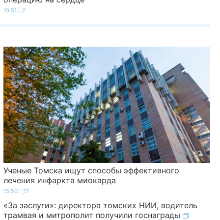
10:51
2
Ученые Томска ищут способы эффективного
лечения инфаркта миокарда
15:50
17
«За заслуги»: директора томских НИИ, водитель
трамвая и митрополит получили госнаграды