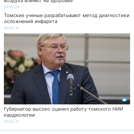
воздуха влияют на здоровье
20:10
15
Томские ученые разрабатывают метод диагностики
осложнений инфаркта
14:23
4
Губернатор высоко оценил работу томского НИИ
кардиологии
10:23
11