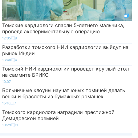
Томские кардиологи спасли 5-летнего мальчика,
проведя экспериментальную операцию
12:05
8
Разработки томского НИИ кардиологии выйдут на
рынок Индии
16:40
4
Томский НИИ кардиологии проведет круглый стол
на саммите БРИКС
10:07
Больничные клоуны научат юных томичей делать
венки и браслеты из бумажных ромашек
15:10
7
Томского кардиолога наградили престижной
Демидовской премией
10:29
11