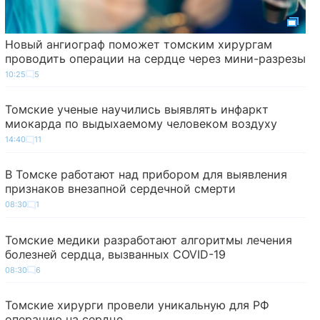
Новый ангиограф поможет томским хирургам
проводить операции на сердце через мини-разрезы
10:25
5
Томские ученые научились выявлять инфаркт
миокарда по выдыхаемому человеком воздуху
14:40
11
В Томске работают над прибором для выявления
признаков внезапной сердечной смерти
08:30
1
Томские медики разработают алгоритмы лечения
болезней сердца, вызванных COVID-19
08:30
6
Томские хирурги провели уникальную для РФ
операцию на сердце