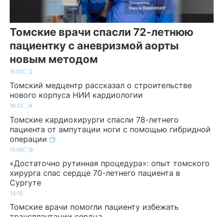
Томские врачи спасли 72-летнюю
пациентку с аневризмой аорты
новым методом
15:00
2
Томский медцентр рассказал о строительстве
нового корпуса НИИ кардиологии
18:21
4
Томские кардиохирурги спасли 78-летнего
пациента от ампутации ноги с помощью гибридной
операции
15:00
9
«Достаточно рутинная процедура»: опыт томского
хирурга спас сердце 70-летнего пациента в
Сургуте
13:15
Томские врачи помогли пациенту избежать
трансплантации сердца