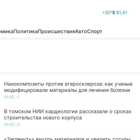
+20
°
$
81,41
омика
Политика
Происшествия
Авто
Спорт
Нанокомпозиты против атеросклероза: как ученые
модифицировали материалы для лечения болезни
09:00
1
В томском НИИ кардиологии рассказали о сроках
строительства нового корпуса
09:30
3
«Заглянуть» внутрь материалов и увидеть сосуды