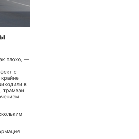
мы
ак плохо, —
фект с
 крайне
риходили в
, трамвай
лючением
скольким
формация