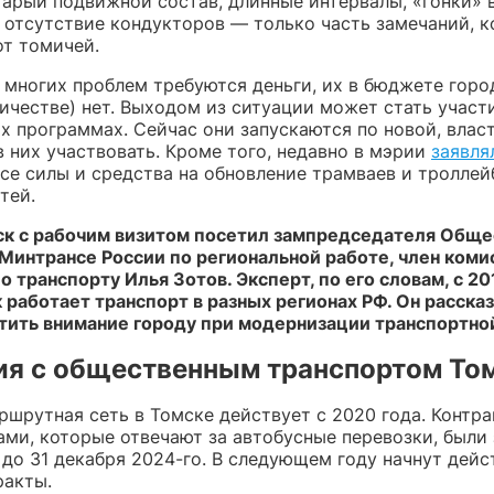
тарый подвижной состав, длинные интервалы, «гонки» 
 отсутствие кондукторов — только часть замечаний, 
от томичей.
 многих проблем требуются деньги, их в бюджете город
ичестве) нет. Выходом из ситуации может стать участ
х программах. Сейчас они запускаются по новой, влас
 них участвовать. Кроме того, недавно в мэрии
заявля
се силы и средства на обновление трамваев и троллей
тей.
ск с рабочим визитом посетил зампредседателя Обще
 Минтрансе России по региональной работе, член коми
о транспорту Илья Зотов. Эксперт, по его словам, с 20
к работает транспорт в разных регионах РФ.
Он рассказ
тить внимание городу при модернизации транспортно
ия с общественным транспортом То
ршрутная сеть в Томске действует с 2020 года. Контра
ами, которые отвечают за автобусные перевозки, были
, до 31 декабря 2024-го. В следующем году начнут дейс
ракты.