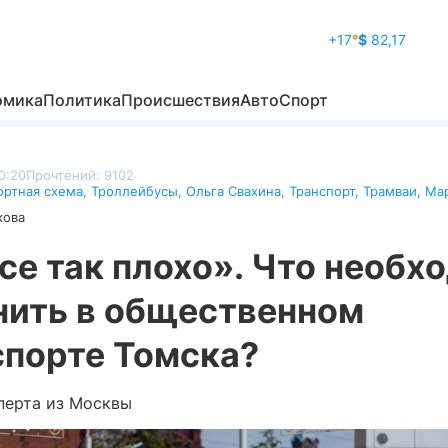
+17
°
$
82,17
омика
Политика
Происшествия
Авто
Спорт
0:20
Прочтений: 9102
ортная схема
,
Троллейбусы
,
Ольга Свахина
,
Транспорт
,
Трамваи
,
Ма
кова
се так плохо». Что необх
нить в общественном
спорте Томска?
перта из Москвы