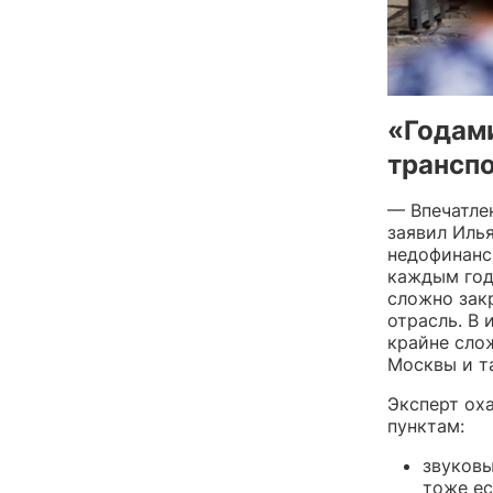
«Годам
трансп
— Впечатлен
заявил Илья
недофинанс
каждым год
сложно зак
отрасль. В
крайне слож
Москвы и т
Эксперт ох
пунктам:
звуковы
тоже ес