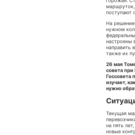
горожан. С
маршруток,
поступают 
На решение
нужном кол
федеральны
настроены в
направить в
также их пу
26 мая Том
совета при
Госсовета п
изучает, ка
нужно обра
Ситуац
Текущая ма
перевозчик
на пять лет
новые конт