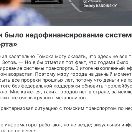
и было недофинансирование систе
орта»
ия касательно Томска могу сказать, что здесь не все т
 Зотов. — Но я бы отметил тот факт, что годами было
ирование системы транспорта. В итоге накопленный эф
ом возрастал. Поэтому мэру города на данный момент
рыть все прорехи прошлых лет, потому что деньги не п
 итоге без федеральной поддержки обновить троллейбус
но. Мне кажется, таких городов нет в стране, за иск
аких же очень крупных мегаполисов.
арактеризовал ситуацию с томским транспортом по не
е информаторы работают, но не везде; визуальная ин
ть, но не везде;