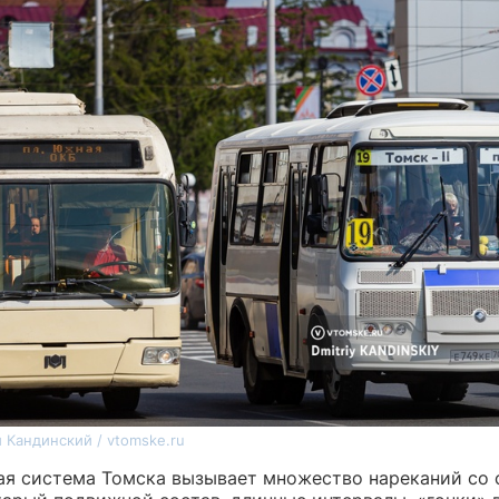
 Кандинский / vtomske.ru
ая система Томска вызывает множество нареканий со