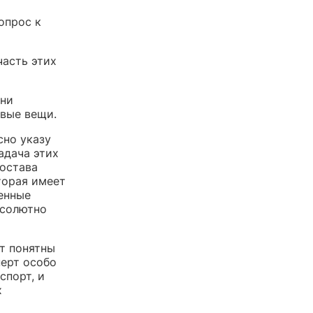
опрос к
часть этих
 ни
овые вещи.
сно указу
адача этих
состава
торая имеет
енные
бсолютно
т понятны
перт особо
спорт, и
х