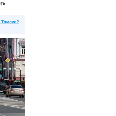
ить
в Томске?