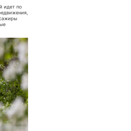
й идет по
редвижения,
ссажиры
ные