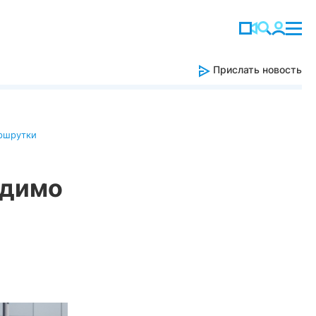
Прислать новость
ршрутки
одимо