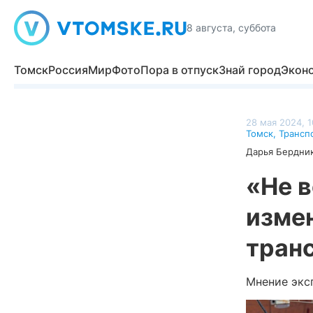
8 августа, суббота
Томск
Россия
Мир
Фото
Пора в отпуск
Знай город
Экон
28 мая 2024, 1
Томск
,
Трансп
Дарья Бердни
«Не в
изме
тран
Мнение экс