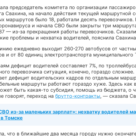
зала председатель комитета по организации пассажир
га Свахина, на начало действия текущей маршрутной с
ых маршрутов было 18, работали десять перевозчиков.
оронавируса и начала СВО были закрыты три маршрут
/37 — из-за прекращения работы перевозчиков. Сказал
кие проблемы и нехватка водителей, пояснила Свахина
линию ежедневно выходит 260-270 автобусов от частн
ов и от 80 единиц электротранспорта муниципального 
аям дефицит водителей составляет 7%, по троллейбус
ного перевозчика ситуация, конечно, гораздо сложнее.
ает дефицит водительских кадров по отдельным маршр
бельные маршруты работают гораздо хуже. Здесь как 
может быть какая-то субсидия, помощь из бюджета, о 
е говорят, переход на
брутто-контракты
, — сказала Св
 СВО из-за маленьких зарплат»: нехватку водителей м
 в Томске
ла, что в ближайшие два месяца городу нужно окончат