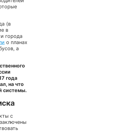
водителей
которые
а (в
ие в
ти города
ли
о планах
бусов, а
ственного
ссии
17 года
ал, на что
й системы.
мска
кты с
 заключены
твовать