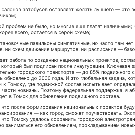
 салонов автобусов оставляет желать лучшего — это в
чикам;
ой проблем не было, но многие еще платят наличными; 
скорее всего, остается в серой схеме;
тановочные павильоны симпатичные, но часто там нет
я, ни схем движения маршрутов, ни расписания — баз
дет работа по созданию национальных проектов, согла
 который был подписан после инаугурации. Ключевая з
ательно городского транспорта — до 85% подвижного 
 обновлено до 2030 года. И это глобальная задача, ко
и к Томску, где подвижной состав испытывает определ
в части новизны. Поэтому федеральная поддержка, я а
дет в Томск для обновления подвижного состава.
, что после формирования национальных проектов буду
нансирования — как город сможет поучаствовать. Экс
 что Томску удалось сохранить городской электротран
но заниматься его обновлением, прокладыванием новы