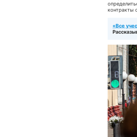
определить
контракты 
«Все уче
Рассказы