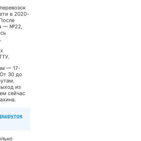
оперевозок
ети в 2020-
 После
а — №22,
ись
.
ых
ТТУ.
ам — 17-
 От 30 до
утам.
выход из
чем сейчас
ахина.
аршруток
ельно