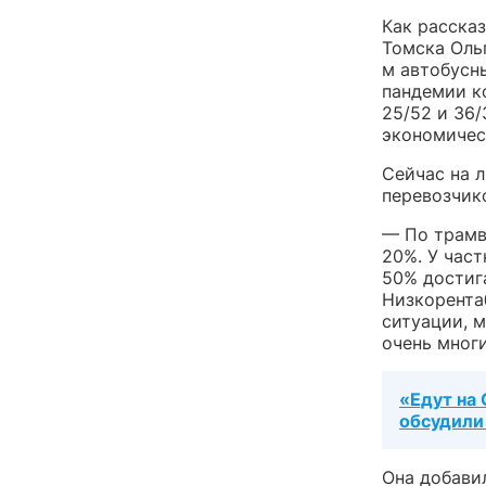
Как расска
Томска Оль
м автобусн
пандемии к
25/52 и 36
экономичес
Сейчас на 
перевозчик
— По трамв
20%. У част
50% достиг
Низкорента
ситуации, 
очень многи
«Едут на
обсудили
Она добави