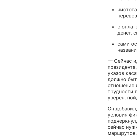
чистота
перевоз
с оплат
денег, 
сами ос
названи
— Сейчас и
президента,
указов кас
должно быть
отношение 
трудности 
уверен, пой
Он добавил
условия фи
подчеркнул,
сейчас нуж
маршрутов.