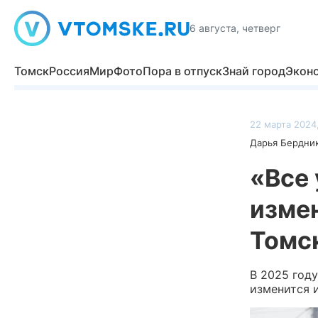
6 августа, четверг
Томск
Россия
Мир
Фото
Пора в отпуск
Знай город
Экон
22 марта 2024
Дарья Бердни
«Все 
изме
Томс
В 2025 году
изменится 