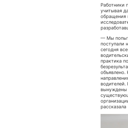
Работники 
учитывая д
обращения 
исследоват
разработав
— Мы попыт
поступали 
сегодня вс
водительск
практика п
безрезульт
объявлено. 
направления
водителей. 
вынуждены 
существующ
организаци
рассказала