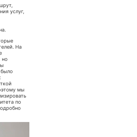
шрут,
ния услуг,
на.
торые
телей. На
е
 но
мы
 было
х
аткой
Поэтому мы
мизировать
итета по
подробно