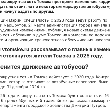
у маршрутная сеть Томска претерпит изменения: кард
ать не стоит, но по некоторым маршрутам автобусы «
и начнут ездить по другим.
ции мэрии, специалисты с 2023 года ведут работу по
и маршрутов. 21 марта администрация города начала 
будущими изменениями, публикуя новые схемы движени
 сеть обсудили в думе Томска на комиссии по дорож
ти и организации транспортного обслуживания населен
 vtomske.ru рассказывает о главных измене
 столкнутся жители Томска в 2025 году.
менится движение автобусов?
ршрутная сеть в Томске действует с 2020 года. Контра
ами, которые отвечают за автобусные перевозки, были
, до 31 декабря 2024-го.
025 года маршрутная сеть Томска будет состоять из 16
 6 троллейбусных и 5 трамвайных, рассказал заммэра
департамента городского хозяйства Дмитрий Путров.