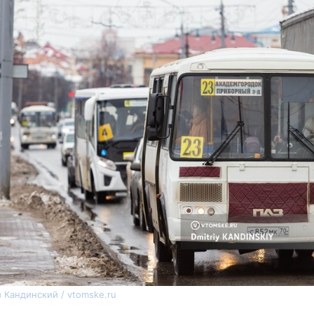
 Кандинский / vtomske.ru