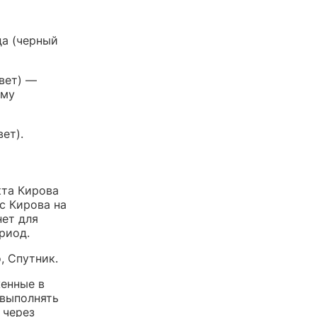
да (черный
вет) —
ому
ет).
кта Кирова
с Кирова на
нет для
риод.
, Спутник.
енные в
 выполнять
 через