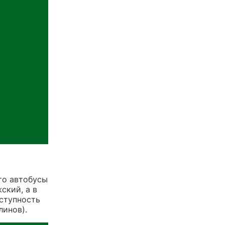
то автобусы
ский, а в
оступность
линов).