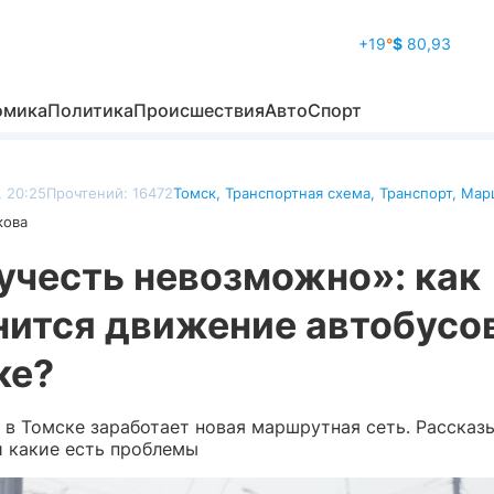
+19
°
$
80,93
омика
Политика
Происшествия
Авто
Спорт
, 20:25
Прочтений: 16472
Томск
,
Транспортная схема
,
Транспорт
,
Мар
кова
учесть невозможно»: как
нится движение автобусов
ке?
 в Томске заработает новая маршрутная сеть. Рассказ
и какие есть проблемы