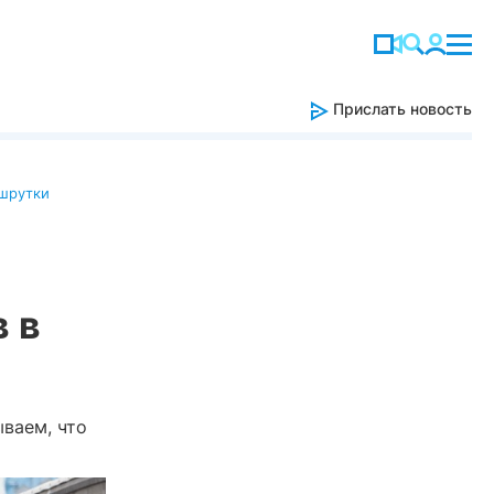
Прислать новость
шрутки
 в
ываем, что