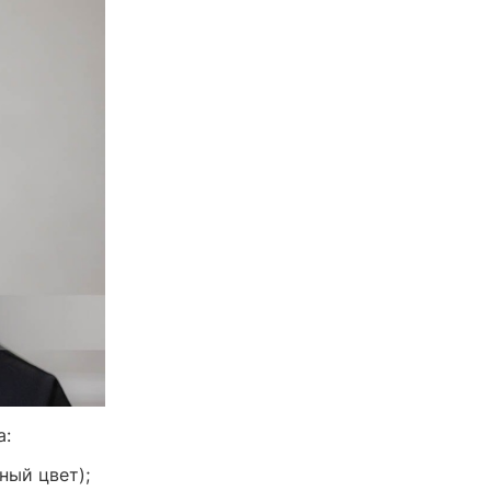
а:
ный цвет);