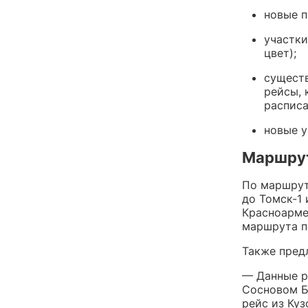
новые п
участки
цвет);
существ
рейсы, 
распис
новые у
Маршру
По маршрут
до Томск-1 
Красноарме
маршрута п
Также предл
— Данные р
Сосновом Б
рейс из Куз