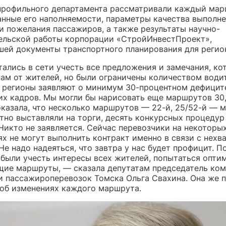
профильного департамента рассматривали каждый мар
анные его наполняемости, параметры качества выполне
и пожелания пассажиров, а также результаты научно-
ельской работы корпорации «СтройИнвестПроект»,
шей документы транспортного планирования для регио
ались в сети учесть все предложения и замечания, ко
нам от жителей, но были ограничены количеством води
е регионы заявляют о минимум 30-процентном дефицит
их кадров. Мы могли бы нарисовать еще маршрутов 30,
оказала, что несколько маршрутов — 22-й, 25/52-й — 
атно выставляли на торги, десять конкурсных процедур
Никто не заявляется. Сейчас перевозчики на некоторы
х не могут выполнить контракт именно в связи с нехв
Не надо надеяться, что завтра у нас будет профицит. 
были учесть интересы всех жителей, попытаться опти
ие маршруты, — сказала депутатам председатель ком
и пассажироперевозок Томска Ольга Свахина. Она же 
 об изменениях каждого маршрута.