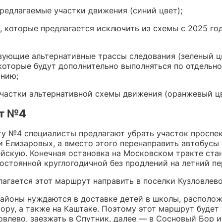
редлагаемые участки движения (синий цвет);
, которые предлагается исключить из схемы с 2025 го
ующие альтернативные трассы следования (зеленый ц
которые будут дополнительно выполняться по отдельн
анию;
частки альтернативной схемы движения (оранжевый цв
т №4
у №4 специалисты предлагают убрать участок проспе
и Елизаровых, а вместо этого перенаправить автобусы 
йскую. Конечная остановка на Московском тракте ста
остоянной круглогодичной без продлений на летний пе
агается этот маршрут направить в поселки Кузловлево
айоны нуждаются в доставке детей в школы, располож
ору, а также на Каштаке. Поэтому этот маршрут будет
овлево, заезжать в Спутник, далее — в Сосновый Бор и