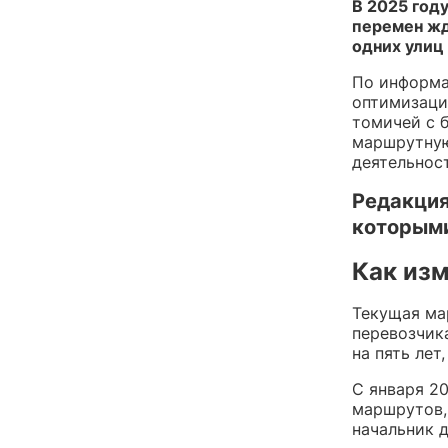
В 2025 год
перемен жд
одних улиц 
По информа
оптимизаци
томичей с 
маршрутную
деятельнос
Редакция
которыми
Как из
Текущая ма
перевозчик
на пять лет
С января 2
маршрутов,
начальник 