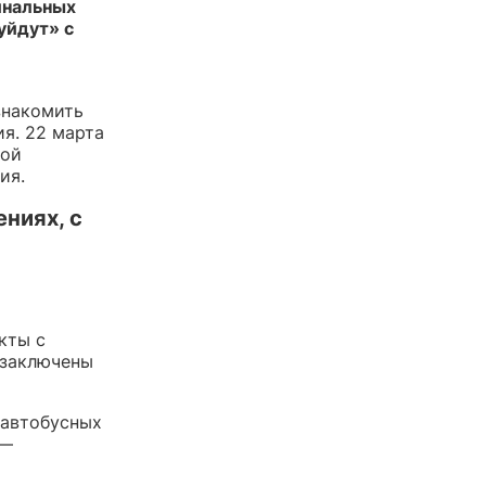
инальных
уйдут» с
знакомить
я. 22 марта
ной
ия.
ниях, с
кты с
 заключены
 автобусных
 —