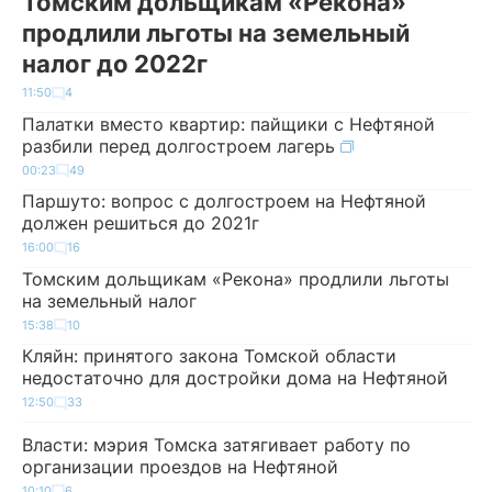
Томским дольщикам «Рекона»
продлили льготы на земельный
налог до 2022г
11:50
4
Палатки вместо квартир: пайщики с Нефтяной
разбили перед долгостроем лагерь
00:23
49
Паршуто: вопрос с долгостроем на Нефтяной
должен решиться до 2021г
16:00
16
Томским дольщикам «Рекона» продлили льготы
на земельный налог
15:38
10
Кляйн: принятого закона Томской области
недостаточно для достройки дома на Нефтяной
12:50
33
Власти: мэрия Томска затягивает работу по
организации проездов на Нефтяной
10:10
6