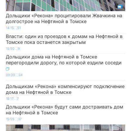
Дольщики «Рекона» процитировали Жвачкина на
долгострое на Нефтяной в Томске
14:15
51
Власти: один из проездов к домам на Нефтяной в
Томске пока останется закрытым
15:50
9
Дольщики дома на Нефтяной в Томске
перегородили дорогу, по которой ездили соседи
09:30
34
Дольщикам «Рекона» компенсируют подключение
дома на Нефтяной в Томске
18:17
7
Дольщики «Рекона» будут сами достраивать дом
на Нефтяной в Томске
15:55
37