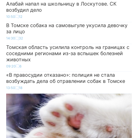
Алабай напал на школьницу в Лоскутове. СК
возбудил дело
10:50
12
В Томске собака на самовыгуле укусила девочку
за лицо
14:30
32
Томская область усилила контроль на границах с
соседними регионами из-за вспышек болезней
животных
09:20
6
«В правосудии отказано»: полиция не стала
возбуждать дела об отравлении собак в Томске
13:50
18