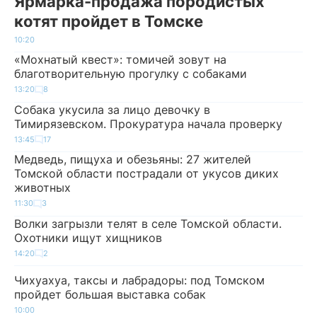
Ярмарка-продажа породистых
котят пройдет в Томске
10:20
«Мохнатый квест»: томичей зовут на
благотворительную прогулку с собаками
13:20
8
Собака укусила за лицо девочку в
Тимирязевском. Прокуратура начала проверку
13:45
17
Медведь, пищуха и обезьяны: 27 жителей
Томской области пострадали от укусов диких
животных
11:30
3
Волки загрызли телят в селе Томской области.
Охотники ищут хищников
14:20
2
Чихуахуа, таксы и лабрадоры: под Томском
пройдет большая выставка собак
10:00