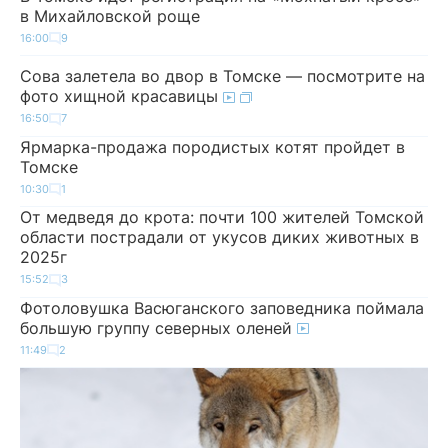
в Михайловской роще
16:00
9
Сова залетела во двор в Томске — посмотрите на
фото хищной красавицы
16:50
7
Ярмарка-продажа породистых котят пройдет в
Томске
10:30
1
От медведя до крота: почти 100 жителей Томской
области пострадали от укусов диких животных в
2025г
15:52
3
Фотоловушка Васюганского заповедника поймала
большую группу северных оленей
11:49
2