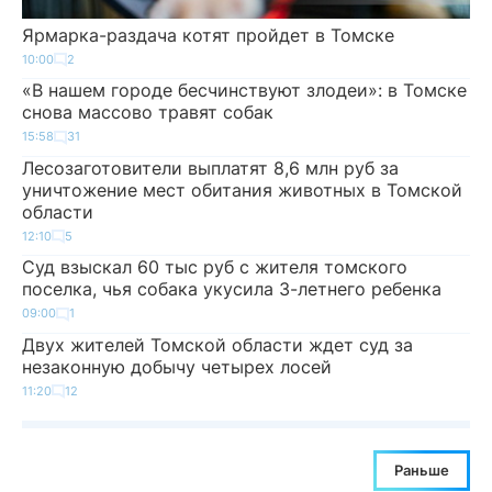
Ярмарка-раздача котят пройдет в Томске
10:00
2
«В нашем городе бесчинствуют злодеи»: в Томске
снова массово травят собак
15:58
31
Лесозаготовители выплатят 8,6 млн руб за
уничтожение мест обитания животных в Томской
области
12:10
5
Суд взыскал 60 тыс руб с жителя томского
поселка, чья собака укусила 3-летнего ребенка
09:00
1
Двух жителей Томской области ждет суд за
незаконную добычу четырех лосей
11:20
12
Раньше