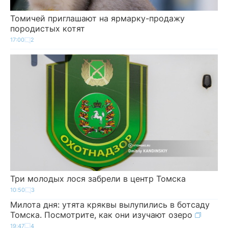
Томичей приглашают на ярмарку-продажу
породистых котят
17:00
2
Три молодых лося забрели в центр Томска
10:50
3
Милота дня: утята кряквы вылупились в ботсаду
Томска. Посмотрите, как они изучают озеро
19:47
4