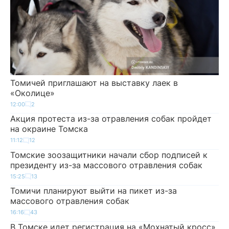
Томичей приглашают на выставку лаек в
«Околице»
12:00
2
Акция протеста из-за отравления собак пройдет
на окраине Томска
11:12
12
Томские зоозащитники начали сбор подписей к
президенту из-за массового отравления собак
15:25
13
Томичи планируют выйти на пикет из-за
массового отравления собак
16:16
43
В Томске идет регистрация на «Мохнатый кросс»