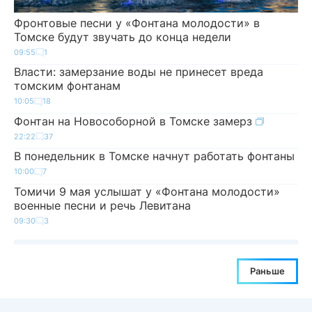
Фронтовые песни у «Фонтана молодости» в
Томске будут звучать до конца недели
09:55
1
Власти: замерзание воды не принесет вреда
томским фонтанам
10:05
18
Фонтан на Новособорной в Томске замерз
22:22
37
В понедельник в Томске начнут работать фонтаны
10:00
7
Томичи 9 мая услышат у «Фонтана молодости»
военные песни и речь Левитана
09:30
3
Раньше