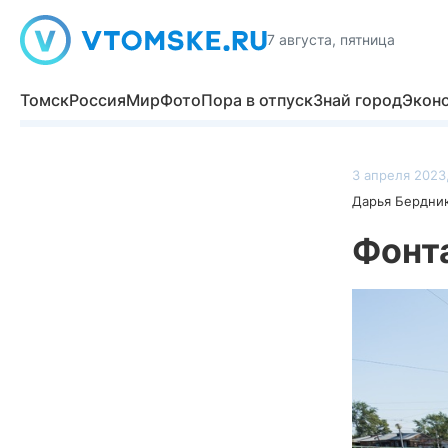
7 августа, пятница
Томск
Россия
Мир
Фото
Пора в отпуск
Знай город
Экон
3 апреля 2023,
Дарья Бердни
Фонта