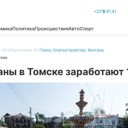
+22
°
$
81,41
омика
Политика
Происшествия
Авто
Спорт
 16:00
Прочтений: 613
Томск
,
Благоустройство
,
Фонтаны
кова
ны в Томске заработают 