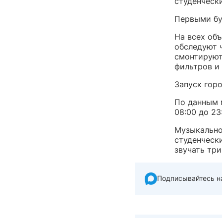
студенческ
Первыми бу
На всех об
обследуют 
смонтируют
фильтров и 
Запуск горо
По данным 
08:00 до 23
Музыкально
студенческ
звучать три
Подписывайтесь н