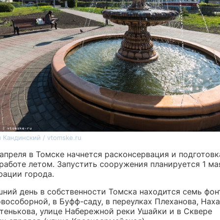
 Кандинский / vtomske.ru
 апреля в Томске начнется расконсервация и подготовк
 работе летом. Запустить сооружения планируется 1 ма
рации города.
шний день в собственности Томска находится семь фонт
особорной, в Буфф-саду, в переулках Плеханова, Наха
тенькова, улице Набережной реки Ушайки и в Сквере