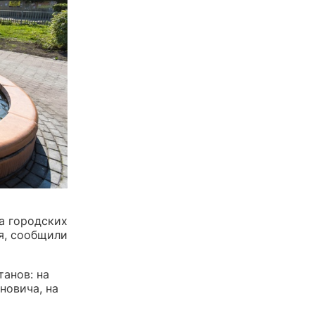
а городских
я, сообщили
анов: на
новича, на