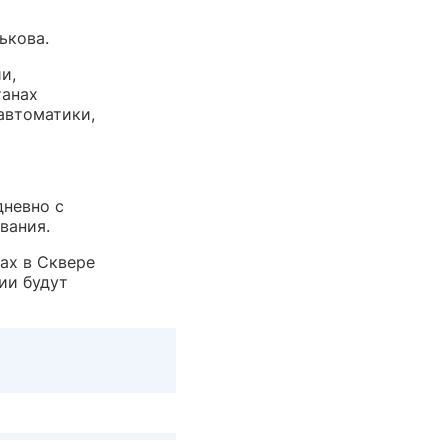
ькова.
и,
танах
автоматики,
дневно с
вания.
ах в Сквере
ии будут