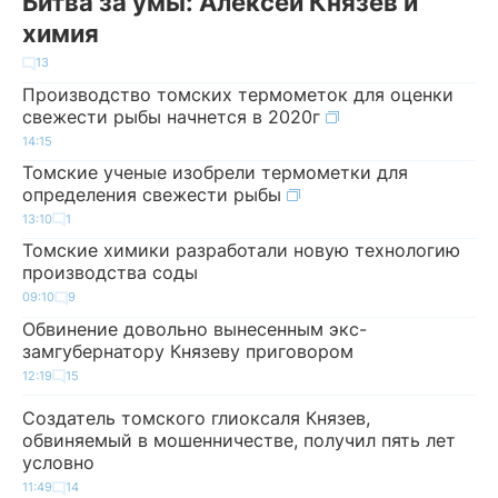
Битва за умы: Алексей Князев и
химия
13
Производство томских термометок для оценки
свежести рыбы начнется в 2020г
14:15
Томские ученые изобрели термометки для
определения свежести рыбы
13:10
1
Томские химики разработали новую технологию
производства соды
09:10
9
Обвинение довольно вынесенным экс-
замгубернатору Князеву приговором
12:19
15
Создатель томского глиоксаля Князев,
обвиняемый в мошенничестве, получил пять лет
условно
11:49
14