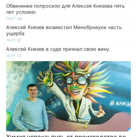
Обвинение попросило для Алексея Князева пять
лет условно
11:07
49
Алексей Князев возместил Минобрнауки часть
ущерба
14:27
8
Алексей Князев в суде признал свою вину
13:17
12
Химия успеха: путь от производства до